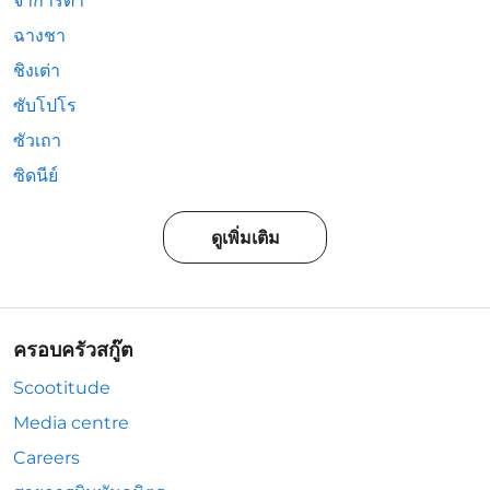
จาการ์ตา
ฉางชา
ชิงเต่า
ซับโปโร
ซัวเถา
ซิดนีย์
ดูเพิ่มเติม
ครอบครัวสกู๊ต
Scootitude
Media centre
Careers