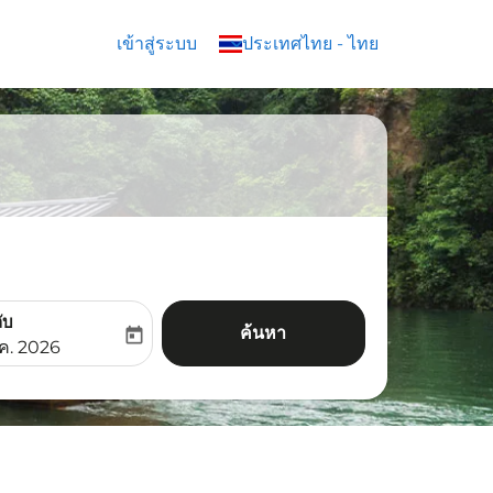
เข้าสู่ระบบ
keyboard_arrow_down
ประเทศไทย
-
ไทย
ับ
ค้นหา
today
aria-label
ooking-return-date-aria-label
.ค. 2026