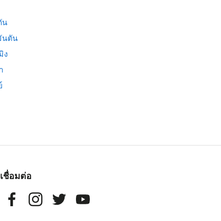
ัน
ันตัน
มิง
่า
์
เชื่อมต่อ