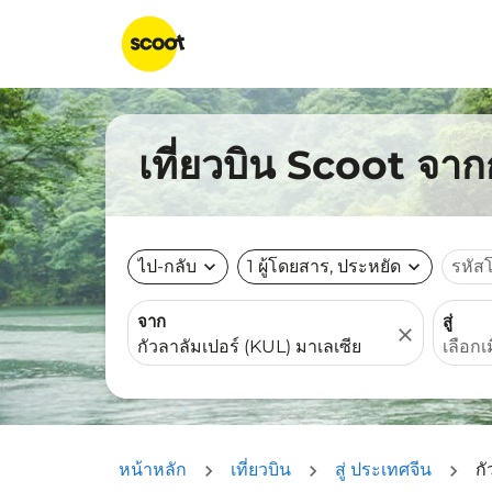
เที่ยวบิน Scoot จา
ไป-กลับ
expand_more
1 ผู้โดยสาร, ประหยัด
expand_more
รหัส
จาก
สู่
close
หน้าหลัก
เที่ยวบิน
สู่ ประเทศจีน
กั