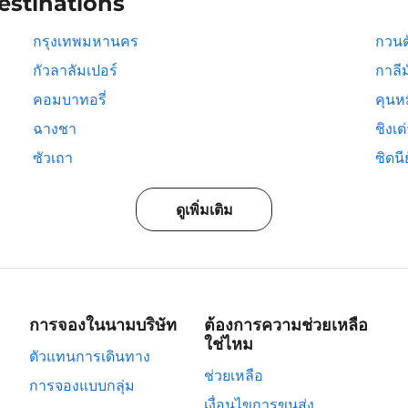
estinations
กรุงเทพมหานคร
กวนต
กัวลาลัมเปอร์
กาลีม
คอมบาทอรี่
คุนห
ฉางชา
ชิงเต
ซัวเถา
ซิดนีย
ดูเพิ่มเติม
การจองในนามบริษัท
ต้องการความช่วยเหลือ
ใช่ไหม
ตัวแทนการเดินทาง
ช่วยเหลือ
การจองแบบกลุ่ม
เงื่อนไขการขนส่ง