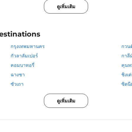
ดูเพิ่มเติม
estinations
กรุงเทพมหานคร
กวนต
กัวลาลัมเปอร์
กาลีม
คอมบาทอรี่
คุนห
ฉางชา
ชิงเต
ซัวเถา
ซิดนีย
ดูเพิ่มเติม