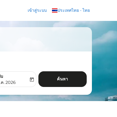
เข้าสู่ระบบ
keyboard_arrow_down
ประเทศไทย
-
ไทย
ับ
ค้นหา
today
aria-label
ooking-return-date-aria-label
.ค. 2026