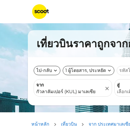
เที่ยวบินราคาถูกจาก
ไป-กลับ
expand_more
1 ผู้โดยสาร, ประหยัด
expand_more
รหัส
จาก
สู่
close
หน้าหลัก
เที่ยวบิน
จาก ประเทศมาเลเซี