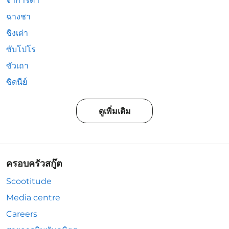
จาการ์ตา
ฉางชา
ชิงเต่า
ซับโปโร
ซัวเถา
ซิดนีย์
ดูเพิ่มเติม
ครอบครัวสกู๊ต
Scootitude
Media centre
Careers