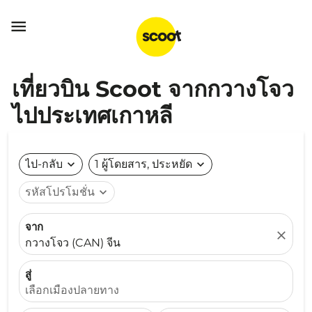

เที่ยวบิน Scoot จากกวางโจว
ไปประเทศเกาหลี
ไป-กลับ
expand_more
1 ผู้โดยสาร, ประหยัด
expand_more
รหัสโปรโมชั่น
expand_more
จาก
close
กวางโจว (CAN) จีน
สู่
เลือกเมืองปลายทาง