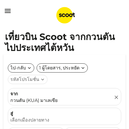

เที่ยวบิน Scoot จากกวนตัน
ไปประเทศไต้หวัน
ไป-กลับ
expand_more
1 ผู้โดยสาร, ประหยัด
expand_more
รหัสโปรโมชั่น
expand_more
จาก
close
กวนตัน (KUA) มาเลเซีย
สู่
เลือกเมืองปลายทาง