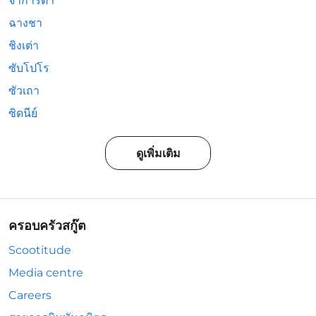
จาการ์ตา
ฉางชา
ชิงเต่า
ซับโปโร
ซัวเถา
ซิดนีย์
ดูเพิ่มเติม
ครอบครัวสกู๊ต
Scootitude
Media centre
Careers