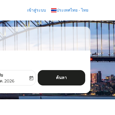
เข้าสู่ระบบ
keyboard_arrow_down
ประเทศไทย
-
ไทย
ับ
ค้นหา
today
aria-label
ooking-return-date-aria-label
.ค. 2026