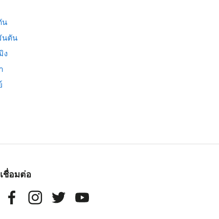
ัน
ันตัน
มิง
่า
์
เชื่อมต่อ