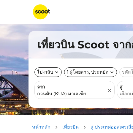
เที่ยวบิน Scoot จา
ไป-กลับ
expand_more
1 ผู้โดยสาร, ประหยัด
expand_more
รหัส
จาก
สู่
close
หน้าหลัก
เที่ยวบิน
สู่ ประเทศออสเตรเลี