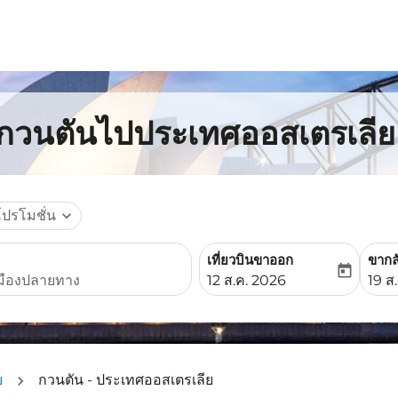
กกวนตันไปประเทศออสเตรเลีย
โปรโมชั่น
expand_more
เที่ยวบินขาออก
ขากล
today
fc-booking-departure-date-
fc-b
12 ส.ค. 2026
19 ส
ย
กวนตัน - ประเทศออสเตรเลีย