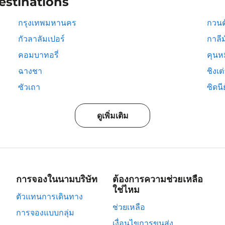
estinations
กรุงเทพมหานคร
กวนต
กัวลาลัมเปอร์
กาลีม
คอมบาทอรี่
คุนห
ฉางชา
ชิงเต
ซัวเถา
ซิดนีย
ดูเพิ่มเติม
การจองในนามบริษัท
ต้องการความช่วยเหลือ
ใช่ไหม
ตัวแทนการเดินทาง
ช่วยเหลือ
การจองแบบกลุ่ม
เงื่อนไขการขนส่ง