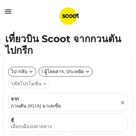

เที่ยวบิน Scoot จากกวนตัน
ไปกรีก
ไป-กลับ
expand_more
1 ผู้โดยสาร, ประหยัด
expand_more
รหัสโปรโมชั่น
expand_more
จาก
close
กวนตัน (KUA) มาเลเซีย
สู่
เลือกเมืองปลายทาง