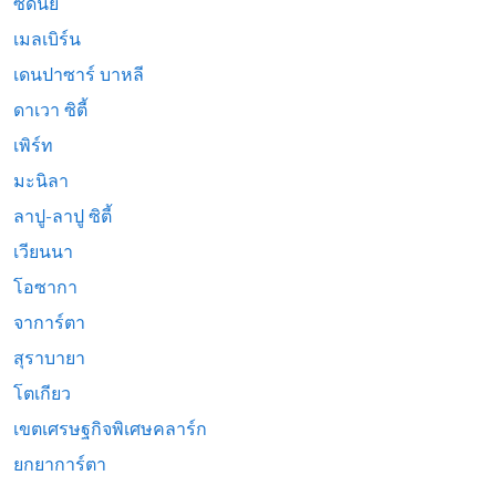
ซิดนีย์
เมลเบิร์น
เดนปาซาร์ บาหลี
ดาเวา ซิตี้
เพิร์ท
มะนิลา
ลาปู-ลาปู ซิตี้
เวียนนา
โอซากา
จาการ์ตา
สุราบายา
โตเกียว
เขตเศรษฐกิจพิเศษคลาร์ก
ยกยาการ์ตา