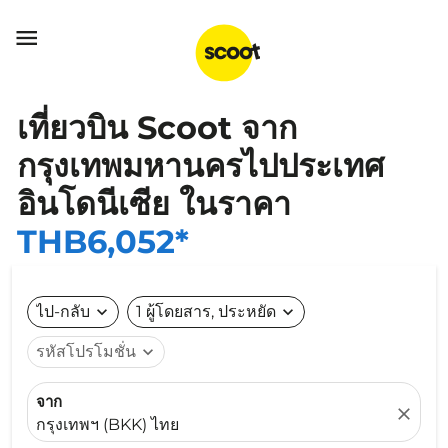

เที่ยวบิน Scoot จาก
กรุงเทพมหานครไปประเทศ
อินโดนีเซีย ในราคา
THB6,052*
ไป-กลับ
expand_more
1 ผู้โดยสาร, ประหยัด
expand_more
รหัสโปรโมชั่น
expand_more
จาก
close
กรุงเทพฯ (BKK) ไทย