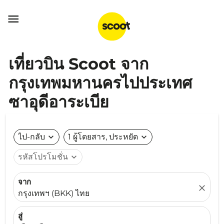

เที่ยวบิน Scoot จาก
กรุงเทพมหานครไปประเทศ
ซาอุดีอาระเบีย
ไป-กลับ
expand_more
1 ผู้โดยสาร, ประหยัด
expand_more
รหัสโปรโมชั่น
expand_more
จาก
close
กรุงเทพฯ (BKK) ไทย
สู่