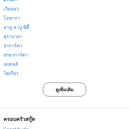
เวียนนา
โอซากา
ลาปู-ลาปู ซิตี้
สุราบายา
จาการ์ตา
ยกยาการ์ตา
เอเธนส์
โตเกียว
ดูเพิ่มเติม
ครอบครัวสกู๊ต