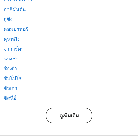
กาลีมันตัน
กูชิง
คอมบาทอรี่
คุนหมิง
จาการ์ตา
ฉางชา
ชิงเต่า
ซับโปโร
ซัวเถา
ซิดนีย์
ดูเพิ่มเติม