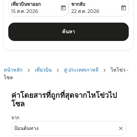
เที่ยวบินขาออก
ขากลับ
today
today
fc-booking-departure-date-aria-label
fc-booking-return-date-ari
15 ส.ค. 2026
22 ส.ค. 2026
ค้นหา
หน้าหลัก
เที่ยวบิน
สู่ ประเทศเกาหลี
ไหโข่ว -
โซล
ค่าโดยสารที่ถูกที่สุดจากไหโข่วไป
ลองอัปเดตเส้นทางของคุณ (ต้นทางและ/หรือปลายทาง) หรือเลื
โซล
จาก
close