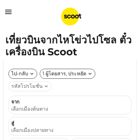

เที่ยวบินจากไหโข่วไปโซล ตั๋ว
เครื่องบิน Scoot
ไป-กลับ
expand_more
1 ผู้โดยสาร, ประหยัด
expand_more
รหัสโปรโมชั่น
expand_more
จาก
เลือกเมืองต้นทาง
สู่
เลือกเมืองปลายทาง