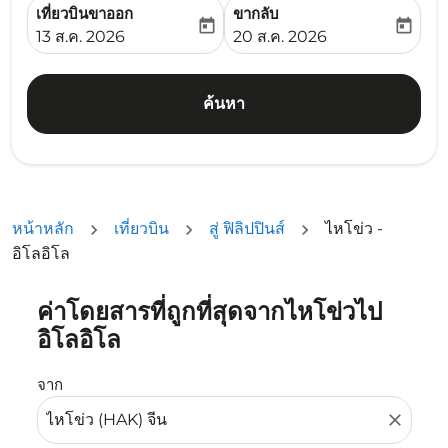
เที่ยวบินขาออก
ขากลับ
today
today
fc-booking-departure-date-aria-label
fc-booking-return-date-ari
13 ส.ค. 2026
20 ส.ค. 2026
ค้นหา
หน้าหลัก
เที่ยวบิน
สู่ ฟิลิปปินส์
ไหโข่ว -
อิโลอิโล
ค่าโดยสารที่ถูกที่สุดจากไหโข่วไป
ลองอัปเดตเส้นทางของคุณ (ต้นทางและ/หรือปลายทาง) หรือเลื
อิโลอิโล
จาก
close