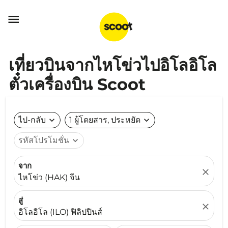

เที่ยวบินจากไหโข่วไปอิโลอิโล
ตั๋วเครื่องบิน Scoot
ไป-กลับ
expand_more
1 ผู้โดยสาร, ประหยัด
expand_more
รหัสโปรโมชั่น
expand_more
จาก
close
ไหโข่ว (HAK) จีน
สู่
close
อิโลอิโล (ILO) ฟิลิปปินส์