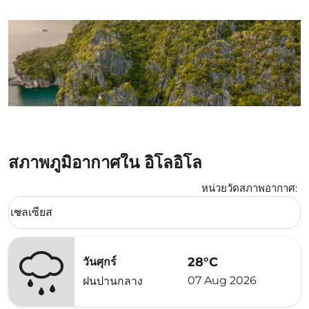
สภาพภูมิอากาศใน อิโลอิโล
หน่วยวัดสภาพอากาศ
:
Weather unit option เซลเซียส Selected
เซลเซียส
keyboard_arrow_down
28°C
วันศุกร์
07 Aug 2026
ฝนปานกลาง