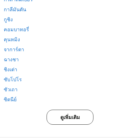
กาลีมันตัน
กูชิง
คอมบาทอรี่
คุนหมิง
จาการ์ตา
ฉางชา
ชิงเต่า
ซับโปโร
ซัวเถา
ซิดนีย์
ดูเพิ่มเติม