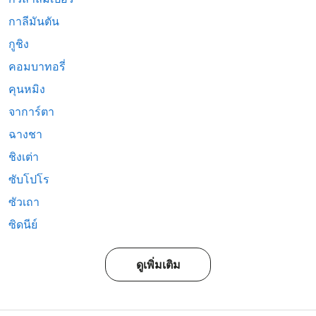
กาลีมันตัน
กูชิง
คอมบาทอรี่
คุนหมิง
จาการ์ตา
ฉางชา
ชิงเต่า
ซับโปโร
ซัวเถา
ซิดนีย์
ดูเพิ่มเติม