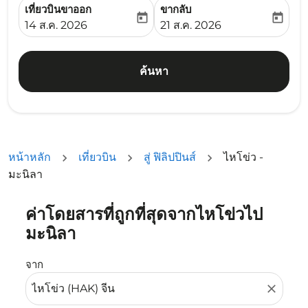
เที่ยวบินขาออก
ขากลับ
today
today
fc-booking-departure-date-aria-label
fc-booking-return-date-ari
14 ส.ค. 2026
21 ส.ค. 2026
ค้นหา
หน้าหลัก
เที่ยวบิน
สู่ ฟิลิปปินส์
ไหโข่ว -
มะนิลา
ค่าโดยสารที่ถูกที่สุดจากไหโข่วไป
ลองอัปเดตเส้นทางของคุณ (ต้นทางและ/หรือปลายทาง) หรือเลื
มะนิลา
จาก
close