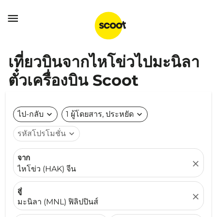

เที่ยวบินจากไหโข่วไปมะนิลา
ตั๋วเครื่องบิน Scoot
ไป-กลับ
expand_more
1 ผู้โดยสาร, ประหยัด
expand_more
รหัสโปรโมชั่น
expand_more
จาก
close
ไหโข่ว (HAK) จีน
สู่
close
มะนิลา (MNL) ฟิลิปปินส์