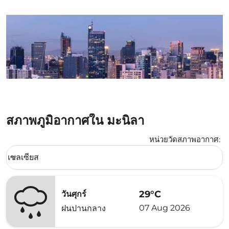
สภาพภูมิอากาศใน มะนิลา
หน่วยวัดสภาพอากาศ
:
Weather unit option เซลเซียส Selected
เซลเซียส
keyboard_arrow_down
29°C
วันศุกร์
07 Aug 2026
ฝนปานกลาง