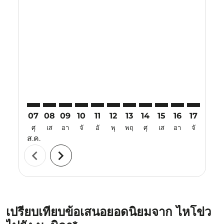
Displaying fares for สิงหาคม-2026
HAK–MNL: cmp-view-offers-disclaimer. ค้นหาข้อเสนอ
HAK–MNL: cmp-view-offers-disclaimer. ค้นหาข้อ
HAK–MNL: cmp-view-offers-disclaimer. ค้นห
HAK–MNL: cmp-view-offers-disclaimer. 
HAK–MNL: cmp-view-offers-disclaim
HAK–MNL: cmp-view-offers-disc
HAK–MNL: cmp-view-offers-
HAK–MNL: cmp-view-off
HAK–MNL: cmp-view
HAK–MNL: cmp-
HAK–MNL: 
HAK–M
H
07
08
09
10
11
12
13
14
15
16
17
18
ศุ
เส
อา
จั
อั
พุ
พฤ
ศุ
เส
อา
จั
อั
ส.ค.
chevron_left
chevron_right
เปรียบเทียบข้อเสนอยอดนิยมจาก ไหโข่ว