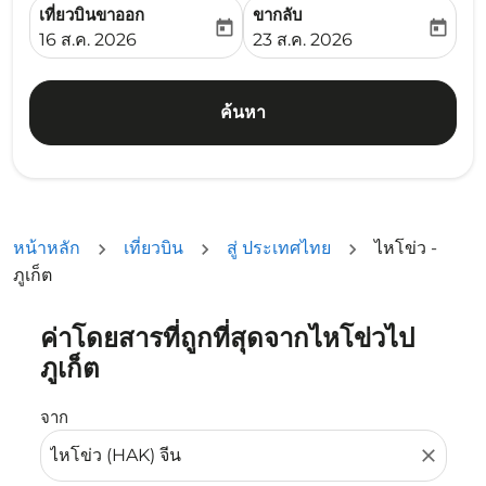
เที่ยวบินขาออก
ขากลับ
today
today
fc-booking-departure-date-aria-label
fc-booking-return-date-ari
16 ส.ค. 2026
23 ส.ค. 2026
ค้นหา
หน้าหลัก
เที่ยวบิน
สู่ ประเทศไทย
ไหโข่ว -
ภูเก็ต
ค่าโดยสารที่ถูกที่สุดจากไหโข่วไป
ลองอัปเดตเส้นทางของคุณ (ต้นทางและ/หรือปลายทาง) หรือเลื
ภูเก็ต
จาก
close