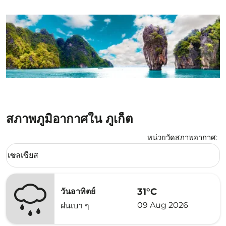
สภาพภูมิอากาศใน ภูเก็ต
หน่วยวัดสภาพอากาศ
:
Weather unit option เซลเซียส Selected
เซลเซียส
keyboard_arrow_down
31°C
วันอาทิตย์
09 Aug 2026
ฝนเบา ๆ