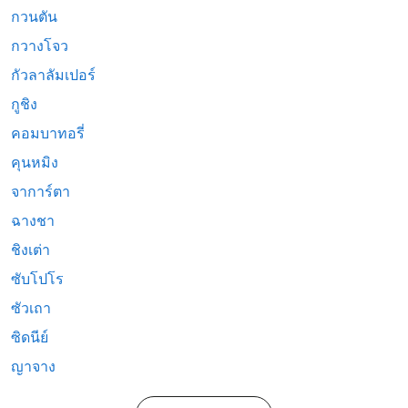
กวนตัน
กวางโจว
กัวลาลัมเปอร์
กูชิง
คอมบาทอรี่
คุนหมิง
จาการ์ตา
ฉางชา
ชิงเต่า
ซับโปโร
ซัวเถา
ซิดนีย์
ญาจาง