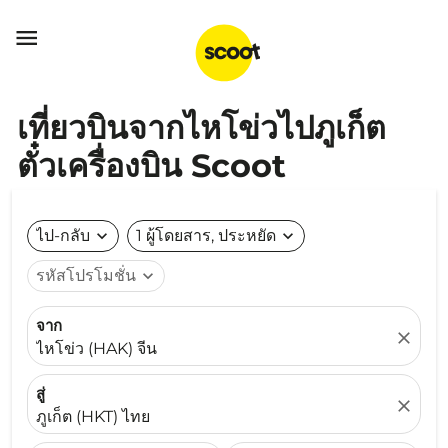

เที่ยวบินจากไหโข่วไปภูเก็ต
ตั๋วเครื่องบิน Scoot
ไป-กลับ
expand_more
1 ผู้โดยสาร, ประหยัด
expand_more
รหัสโปรโมชั่น
expand_more
จาก
close
ไหโข่ว (HAK) จีน
สู่
close
ภูเก็ต (HKT) ไทย