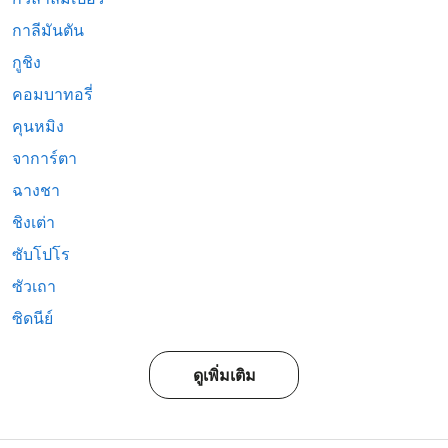
กาลีมันตัน
กูชิง
คอมบาทอรี่
คุนหมิง
จาการ์ตา
ฉางชา
ชิงเต่า
ซับโปโร
ซัวเถา
ซิดนีย์
ดูเพิ่มเติม