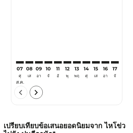
Displaying fares for สิงหาคม-2026
HAK–PNK: cmp-view-offers-disclaimer. ค้นหาข้อเสนอ
HAK–PNK: cmp-view-offers-disclaimer. ค้นหาข้อ
HAK–PNK: cmp-view-offers-disclaimer. ค้นห
HAK–PNK: cmp-view-offers-disclaimer. 
HAK–PNK: cmp-view-offers-disclaim
HAK–PNK: cmp-view-offers-disc
HAK–PNK: cmp-view-offers-
HAK–PNK: cmp-view-off
HAK–PNK: cmp-view
HAK–PNK: cmp-
HAK–PNK: 
HAK–P
H
07
08
09
10
11
12
13
14
15
16
17
18
ศุ
เส
อา
จั
อั
พุ
พฤ
ศุ
เส
อา
จั
อั
ส.ค.
chevron_left
chevron_right
เปรียบเทียบข้อเสนอยอดนิยมจาก ไหโข่ว