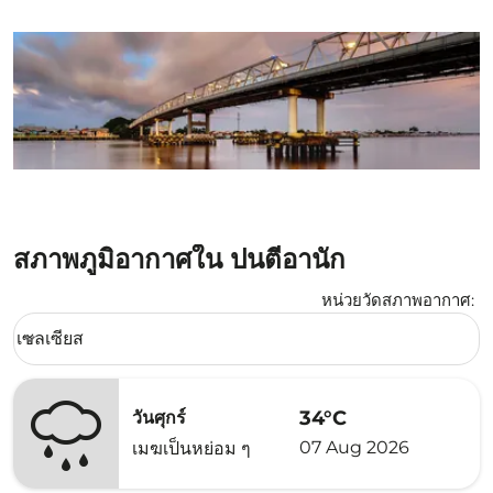
สภาพภูมิอากาศใน ปนตีอานัก
หน่วยวัดสภาพอากาศ
:
Weather unit option เซลเซียส Selected
เซลเซียส
keyboard_arrow_down
34°C
วันศุกร์
07 Aug 2026
เมฆเป็นหย่อม ๆ