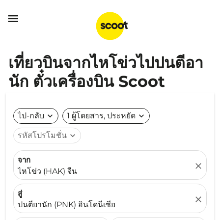

เที่ยวบินจากไหโข่วไปปนตีอา
นัก ตั๋วเครื่องบิน Scoot
ไป-กลับ
expand_more
1 ผู้โดยสาร, ประหยัด
expand_more
รหัสโปรโมชั่น
expand_more
จาก
close
ไหโข่ว (HAK) จีน
สู่
close
ปนตียานัก (PNK) อินโดนีเซีย