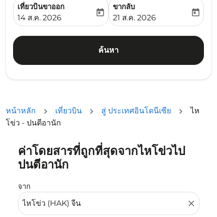
เที่ยวบินขาออก
ขากลับ
today
today
fc-booking-departure-date-aria-label
fc-booking-return-date-ari
14 ส.ค. 2026
21 ส.ค. 2026
ค้นหา
หน้าหลัก
เที่ยวบิน
สู่ ประเทศอินโดนีเซีย
ไห
โข่ว - ปนตีอานัก
ค่าโดยสารที่ถูกที่สุดจากไหโข่วไป
ลองอัปเดตเส้นทางของคุณ (ต้นทางและ/หรือปลายทาง) หรือเลื
ปนตีอานัก
จาก
close