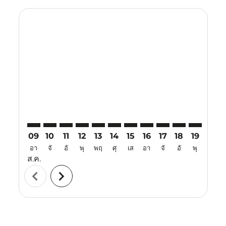
Displaying fares for สิงหาคม-2026
TPE–TJQ: cmp-view-offers-disclaimer. ค้นหาข้อเสนอ
TPE–TJQ: cmp-view-offers-disclaimer. ค้นหาข้อเส
TPE–TJQ: cmp-view-offers-disclaimer. ค้นหา
TPE–TJQ: cmp-view-offers-disclaimer. ค
TPE–TJQ: cmp-view-offers-disclaime
TPE–TJQ: cmp-view-offers-discl
TPE–TJQ: cmp-view-offers-d
TPE–TJQ: cmp-view-offe
TPE–TJQ: cmp-view-
TPE–TJQ: cmp-
TPE–TJQ: 
TPE–T
T
09
10
11
12
13
14
15
16
17
18
19
20
อา
จั
อั
พุ
พฤ
ศุ
เส
อา
จั
อั
พุ
พฤ
ส.ค.
chevron_left
chevron_right