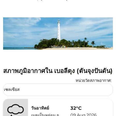
สภาพภูมิอากาศใน เบอลีตุง (ตันจุงปันดัน)
หน่วยวัดสภาพอากาศ
:
Weather unit option เซลเซียส Selected
เซลเซียส
keyboard_arrow_down
32°C
วันอาทิตย์
09 Aug 2026
เมฆเป็นหย่อม ๆ