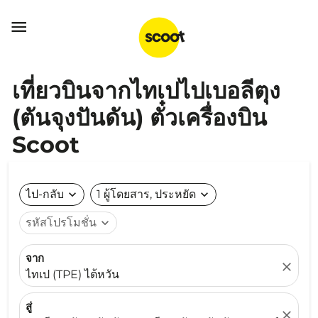

เที่ยวบินจากไทเปไปเบอลีตุง
(ตันจุงปันดัน) ตั๋วเครื่องบิน
Scoot
ไป-กลับ
expand_more
1 ผู้โดยสาร, ประหยัด
expand_more
รหัสโปรโมชั่น
expand_more
จาก
close
ไทเป (TPE) ไต้หวัน
สู่
close