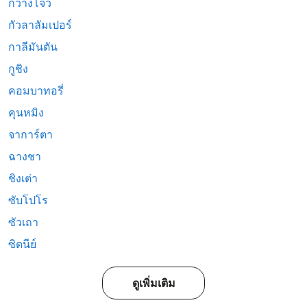
กวางโจว
กัวลาลัมเปอร์
กาลีมันตัน
กูชิง
คอมบาทอรี่
คุนหมิง
จาการ์ตา
ฉางชา
ชิงเต่า
ซับโปโร
ซัวเถา
ซิดนีย์
ดูเพิ่มเติม