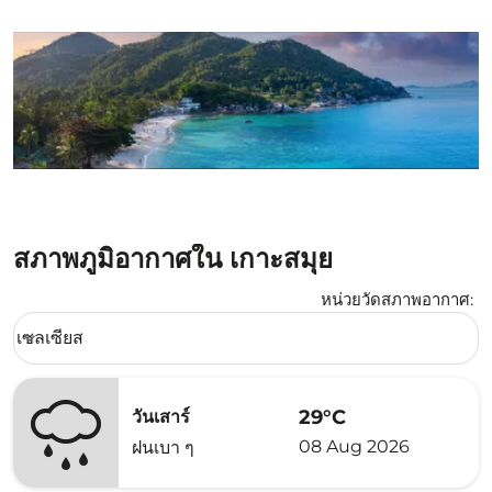
สภาพภูมิอากาศใน เกาะสมุย
หน่วยวัดสภาพอากาศ
:
Weather unit option เซลเซียส Selected
เซลเซียส
keyboard_arrow_down
29°C
วันเสาร์
08 Aug 2026
ฝนเบา ๆ