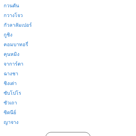
กวนตัน
กวางโจว
กัวลาลัมเปอร์
กูชิง
คอมบาทอรี่
คุนหมิง
จาการ์ตา
ฉางชา
ชิงเต่า
ซับโปโร
ซัวเถา
ซิดนีย์
ญาจาง