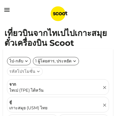

เที่ยวบินจากไทเปไปเกาะสมุย
ตั๋วเครื่องบิน Scoot
ไป-กลับ
expand_more
1 ผู้โดยสาร, ประหยัด
expand_more
รหัสโปรโมชั่น
expand_more
จาก
close
ไทเป (TPE) ไต้หวัน
สู่
close
เกาะสมุย (USM) ไทย