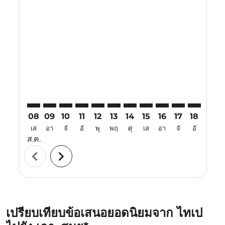
Displaying fares for สิงหาคม-2026
TPE–USM: cmp-view-offers-disclaimer. ค้นหาข้อเสนอ
TPE–USM: cmp-view-offers-disclaimer. ค้นหาข้อ
TPE–USM: cmp-view-offers-disclaimer. ค้นห
TPE–USM: cmp-view-offers-disclaimer. 
TPE–USM: cmp-view-offers-disclaim
TPE–USM: cmp-view-offers-disc
TPE–USM: cmp-view-offers-
TPE–USM: cmp-view-off
TPE–USM: cmp-view
TPE–USM: cmp-
TPE–USM: 
TPE–U
T
08
09
10
11
12
13
14
15
16
17
18
19
เส
อา
จั
อั
พุ
พฤ
ศุ
เส
อา
จั
อั
พุ
ส.ค.
chevron_left
chevron_right
เปรียบเทียบข้อเสนอยอดนิยมจาก ไทเป