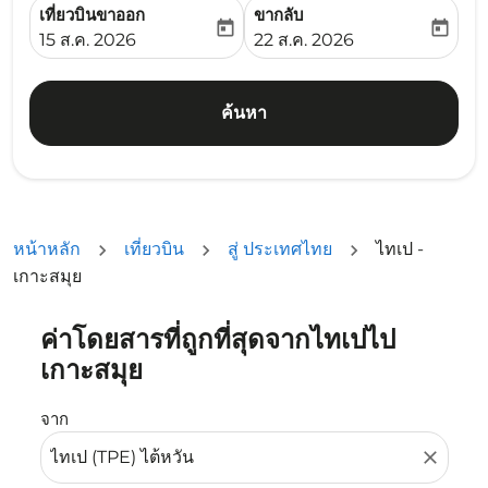
เที่ยวบินขาออก
ขากลับ
today
today
fc-booking-departure-date-aria-label
fc-booking-return-date-ari
15 ส.ค. 2026
22 ส.ค. 2026
ค้นหา
หน้าหลัก
เที่ยวบิน
สู่ ประเทศไทย
ไทเป -
เกาะสมุย
ค่าโดยสารที่ถูกที่สุดจากไทเปไป
ลองอัปเดตเส้นทางของคุณ (ต้นทางและ/หรือปลายทาง) หรือเลื
เกาะสมุย
จาก
close