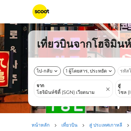
เที่ยวบินจากโฮจิมินห
ไป-กลับ
expand_more
1 ผู้โดยสาร, ประหยัด
expand_more
รหัส
จาก
สู่
close
หน้าหลัก
เที่ยวบิน
สู่ ประเทศเกาหลี