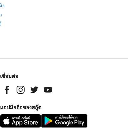
มิง
่า
์
เชื่อมต่อ
แอปมือถือของสกู๊ต