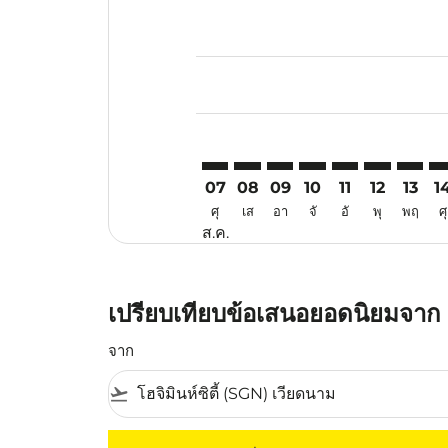
Displaying fares for สิงหาคม-202
SGN–ICN: cmp-view-offers-discla
SGN–ICN: cmp-view-offers-di
SGN–ICN: cmp-view-offer
SGN–ICN: cmp-view-o
SGN–ICN: cmp-v
SGN–ICN: c
SGN–IC
SG
07
08
09
10
11
12
13
1
ศุ
เส
อา
จั
อั
พุ
พฤ
ศุ
ส.ค.
เปรียบเทียบข้อเสนอยอดนิยมจาก โ
จาก
flight_takeoff
ไม่มีค่าโดยสารที่ตรงกับเกณฑ์การคัดกรองของค