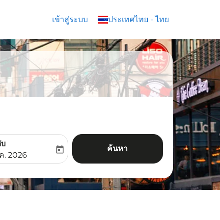
เข้าสู่ระบบ
keyboard_arrow_down
ประเทศไทย
-
ไทย
ับ
ค้นหา
today
aria-label
ooking-return-date-aria-label
.ค. 2026