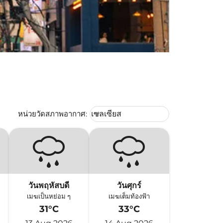
Weather unit option เซลเซียส Selec
หน่วยวัดสภาพอากาศ
:
เซลเซียส
keyboard_arrow_down
วันพฤหัสบดี
วันศุกร์
เมฆเป็นหย่อม ๆ
เมฆเต็มท้องฟ้า
31°C
33°C