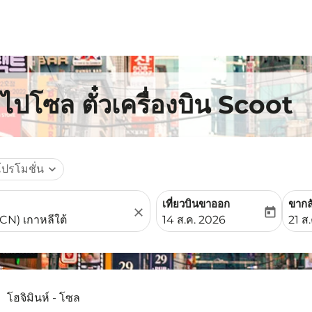
์ไปโซล ตั๋วเครื่องบิน Scoot
โปรโมชั่น
expand_more
เที่ยวบินขาออก
ขากล
close
today
fc-booking-departure-date-
fc-b
14 ส.ค. 2026
21 ส
โฮจิมินห์ - โซล