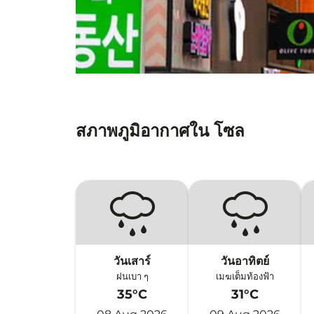
สภาพภูมิอากาศใน โซล
วันเสาร์
วันอาทิตย์
ฝนเบา ๆ
เมฆเต็มท้องฟ้า
35°C
31°C