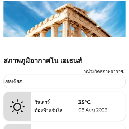
สภาพภูมิอากาศใน เอเธนส์
หน่วยวัดสภาพอากาศ
:
Weather unit option เซลเซียส Selected
เซลเซียส
keyboard_arrow_down
35°C
วันเสาร์
08 Aug 2026
ท้องฟ้าแจ่มใส