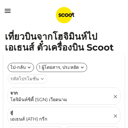

เที่ยวบินจากโฮจิมินห์ไป
เอเธนส์ ตั๋วเครื่องบิน Scoot
ไป-กลับ
expand_more
1 ผู้โดยสาร, ประหยัด
expand_more
รหัสโปรโมชั่น
expand_more
จาก
close
โฮจิมินห์ซิตี้ (SGN) เวียดนาม
สู่
close
เอเธนส์ (ATH) กรีก