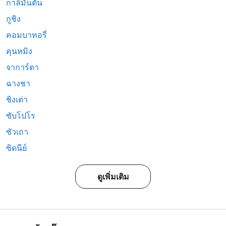
กาลีมันตัน
กูชิง
คอมบาทอรี่
คุนหมิง
จาการ์ตา
ฉางชา
ชิงเต่า
ซับโปโร
ซัวเถา
ซิดนีย์
ดูเพิ่มเติม