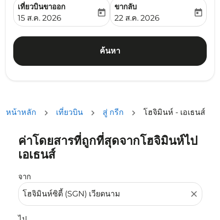
เที่ยวบินขาออก
ขากลับ
today
today
fc-booking-departure-date-aria-label
fc-booking-return-date-ari
15 ส.ค. 2026
22 ส.ค. 2026
ค้นหา
หน้าหลัก
เที่ยวบิน
สู่ กรีก
โฮจิมินห์ - เอเธนส์
ค่าโดยสารที่ถูกที่สุดจากโฮจิมินห์ไป
ลองอัปเดตเส้นทางของคุณ (ต้นทางและ/หรือปลายทาง) หรือเลื
เอเธนส์
จาก
close
ไป