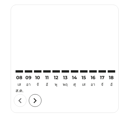
Displaying fares for สิงหาคม-2026
SGN–TJQ: cmp-view-offers-disclaimer. ค้นหาข้อเสนอ
SGN–TJQ: cmp-view-offers-disclaimer. ค้นหาข้อเ
SGN–TJQ: cmp-view-offers-disclaimer. ค้นหา
SGN–TJQ: cmp-view-offers-disclaimer. ค
SGN–TJQ: cmp-view-offers-disclaime
SGN–TJQ: cmp-view-offers-discl
SGN–TJQ: cmp-view-offers-d
SGN–TJQ: cmp-view-off
SGN–TJQ: cmp-view
SGN–TJQ: cmp-
SGN–TJQ: 
SGN–T
S
08
09
10
11
12
13
14
15
16
17
18
19
เส
อา
จั
อั
พุ
พฤ
ศุ
เส
อา
จั
อั
พุ
ส.ค.
chevron_left
chevron_right