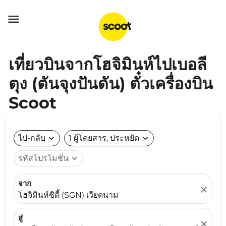

เที่ยวบินจากโฮจิมินห์ไปเบอลี
ตุง (ตันจุงปันดัน) ตั๋วเครื่องบิน
Scoot
ไป-กลับ
expand_more
1 ผู้โดยสาร, ประหยัด
expand_more
รหัสโปรโมชั่น
expand_more
จาก
close
โฮจิมินห์ซิตี้ (SGN) เวียดนาม
สู่
close