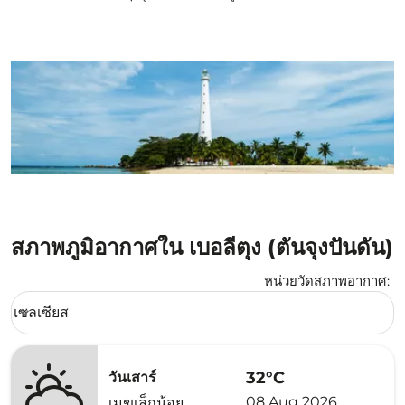
สภาพภูมิอากาศใน เบอลีตุง (ตันจุงปันดัน)
หน่วยวัดสภาพอากาศ
:
Weather unit option เซลเซียส Selected
เซลเซียส
keyboard_arrow_down
32°C
วันเสาร์
08 Aug 2026
เมฆเล็กน้อย