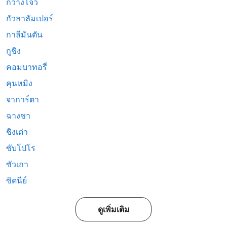
กวางโจว
กัวลาลัมเปอร์
กาลีมันตัน
กูชิง
คอมบาทอรี่
คุนหมิง
จาการ์ตา
ฉางชา
ชิงเต่า
ซับโปโร
ซัวเถา
ซิดนีย์
ดูเพิ่มเติม