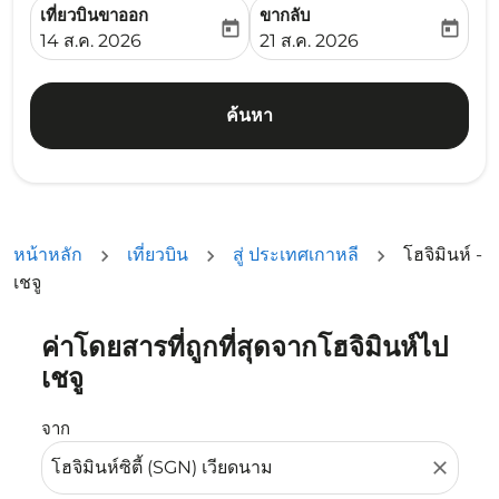
เที่ยวบินขาออก
ขากลับ
today
today
fc-booking-departure-date-aria-label
fc-booking-return-date-ari
14 ส.ค. 2026
21 ส.ค. 2026
ค้นหา
หน้าหลัก
เที่ยวบิน
สู่ ประเทศเกาหลี
โฮจิมินห์ -
เชจู
ค่าโดยสารที่ถูกที่สุดจากโฮจิมินห์ไป
ลองอัปเดตเส้นทางของคุณ (ต้นทางและ/หรือปลายทาง) หรือเลื
เชจู
จาก
close