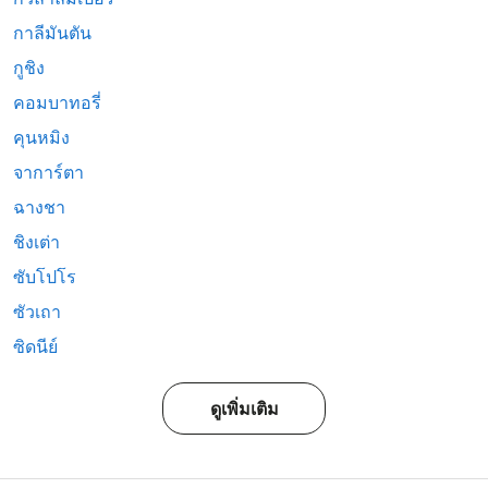
กาลีมันตัน
กูชิง
คอมบาทอรี่
คุนหมิง
จาการ์ตา
ฉางชา
ชิงเต่า
ซับโปโร
ซัวเถา
ซิดนีย์
ดูเพิ่มเติม