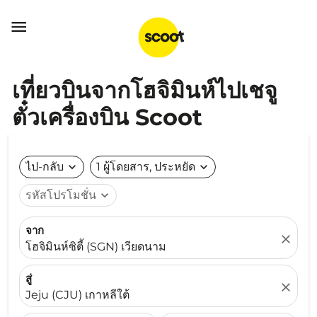

เที่ยวบินจากโฮจิมินห์ไปเชจู
ตั๋วเครื่องบิน Scoot
ไป-กลับ
expand_more
1 ผู้โดยสาร, ประหยัด
expand_more
รหัสโปรโมชั่น
expand_more
จาก
close
โฮจิมินห์ซิตี้ (SGN) เวียดนาม
สู่
close
Jeju (CJU) เกาหลีใต้