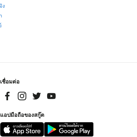
มิง
่า
์
เชื่อมต่อ
แอปมือถือของสกู๊ต