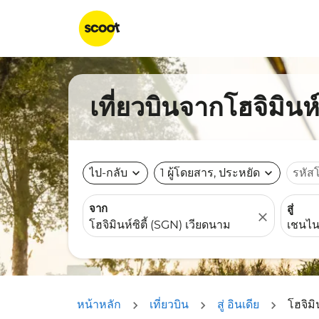
เที่ยวบินจากโฮจิมินห
ไป-กลับ
expand_more
1 ผู้โดยสาร, ประหยัด
expand_more
รหัส
จาก
สู่
close
หน้าหลัก
เที่ยวบิน
สู่ อินเดีย
โฮจิมิ