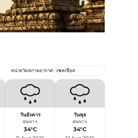
Weather unit option เซลเซียส Selec
หน่วยวัดสภาพอากาศ
:
เซลเซียส
keyboard_arrow_down
วันอังคาร
วันพุธ
ฝนเบา ๆ
ฝนเบา ๆ
34°C
34°C