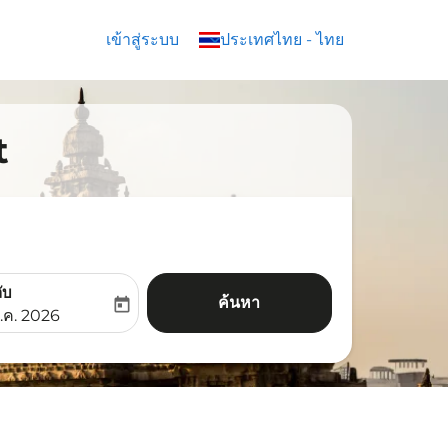
เข้าสู่ระบบ
keyboard_arrow_down
ประเทศไทย
-
ไทย
t
ับ
ค้นหา
today
aria-label
ooking-return-date-aria-label
.ค. 2026