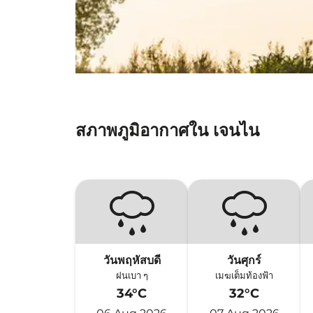
สภาพภูมิอากาศใน เจนไน
วันพฤหัสบดี
วันศุกร์
ฝนเบา ๆ
เมฆเต็มท้องฟ้า
34°C
32°C