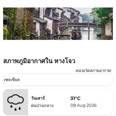
สภาพภูมิอากาศใน หางโจว
หน่วยวัดสภาพอากาศ
:
Weather unit option เซลเซียส Selected
เซลเซียส
keyboard_arrow_down
31°C
วันเสาร์
08 Aug 2026
ฝนปานกลาง