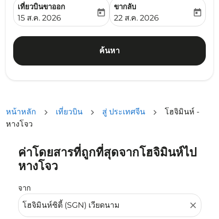
เที่ยวบินขาออก
ขากลับ
today
today
fc-booking-departure-date-aria-label
fc-booking-return-date-ari
15 ส.ค. 2026
22 ส.ค. 2026
ค้นหา
หน้าหลัก
เที่ยวบิน
สู่ ประเทศจีน
โฮจิมินห์ -
หางโจว
ค่าโดยสารที่ถูกที่สุดจากโฮจิมินห์ไป
ลองอัปเดตเส้นทางของคุณ (ต้นทางและ/หรือปลายทาง) หรือเลื
หางโจว
จาก
close