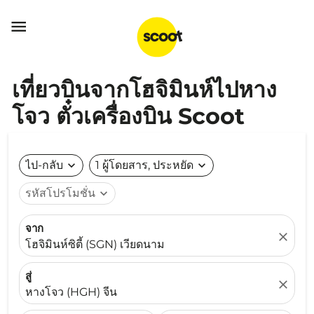

เที่ยวบินจากโฮจิมินห์ไปหาง
โจว ตั๋วเครื่องบิน Scoot
ไป-กลับ
expand_more
1 ผู้โดยสาร, ประหยัด
expand_more
รหัสโปรโมชั่น
expand_more
จาก
close
โฮจิมินห์ซิตี้ (SGN) เวียดนาม
สู่
close
หางโจว (HGH) จีน