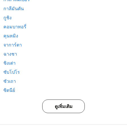
กาลีมันตัน
กูชิง
คอมบาทอรี่
คุนหมิง
จาการ์ตา
ฉางชา
ชิงเต่า
ซับโปโร
ซัวเถา
ซิดนีย์
ดูเพิ่มเติม