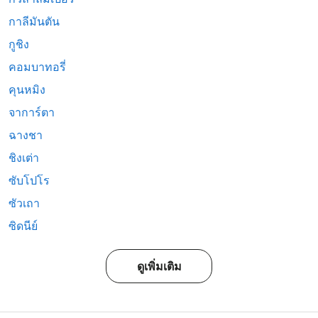
กาลีมันตัน
กูชิง
คอมบาทอรี่
คุนหมิง
จาการ์ตา
ฉางชา
ชิงเต่า
ซับโปโร
ซัวเถา
ซิดนีย์
ดูเพิ่มเติม