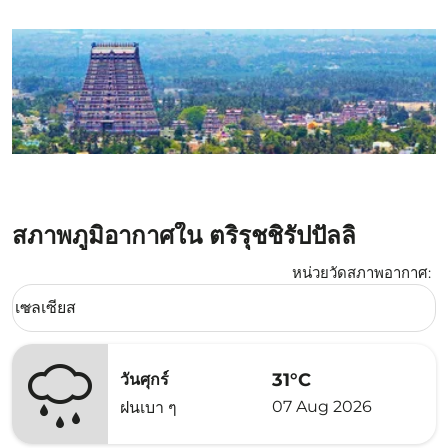
สภาพภูมิอากาศใน ตริรุชชิรัปปัลลิ
หน่วยวัดสภาพอากาศ
:
Weather unit option เซลเซียส Selected
เซลเซียส
keyboard_arrow_down
31°C
วันศุกร์
07 Aug 2026
ฝนเบา ๆ