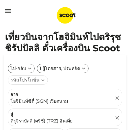

เที่ยวบินจากโฮจิมินห์ไปตริรุช
ชิรัปปัลลิ ตั๋วเครื่องบิน Scoot
ไป-กลับ
expand_more
1 ผู้โดยสาร, ประหยัด
expand_more
รหัสโปรโมชั่น
expand_more
จาก
close
โฮจิมินห์ซิตี้ (SGN) เวียดนาม
สู่
close
ติรุจิราปัลลี (ตรีชี) (TRZ) อินเดีย