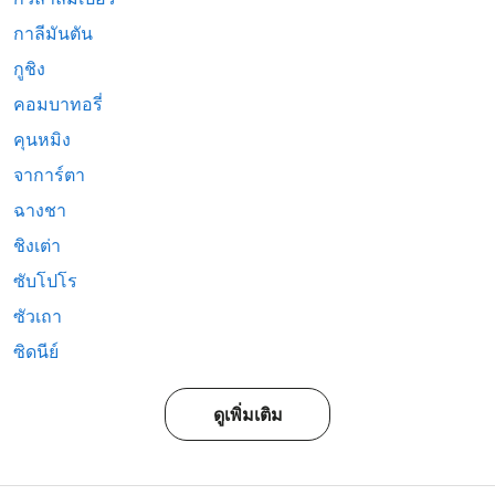
กาลีมันตัน
กูชิง
คอมบาทอรี่
คุนหมิง
จาการ์ตา
ฉางชา
ชิงเต่า
ซับโปโร
ซัวเถา
ซิดนีย์
ดูเพิ่มเติม