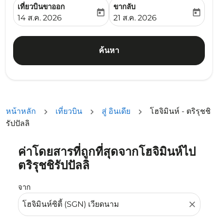
เที่ยวบินขาออก
ขากลับ
today
today
fc-booking-departure-date-aria-label
fc-booking-return-date-ari
14 ส.ค. 2026
21 ส.ค. 2026
ค้นหา
หน้าหลัก
เที่ยวบิน
สู่ อินเดีย
โฮจิมินห์ - ตริรุชชิ
รัปปัลลิ
ค่าโดยสารที่ถูกที่สุดจากโฮจิมินห์ไป
ลองอัปเดตเส้นทางของคุณ (ต้นทางและ/หรือปลายทาง) หรือเลื
ตริรุชชิรัปปัลลิ
จาก
close