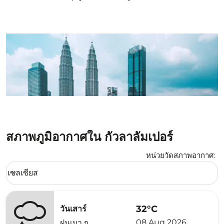
สภาพภูมิอากาศใน กัวลาลัมเปอร์
หน่วยวัดสภาพอากาศ
:
Weather unit option เซลเซียส Selected
เซลเซียส
keyboard_arrow_down
32°C
วันเสาร์
08 Aug 2026
ฝนเบา ๆ