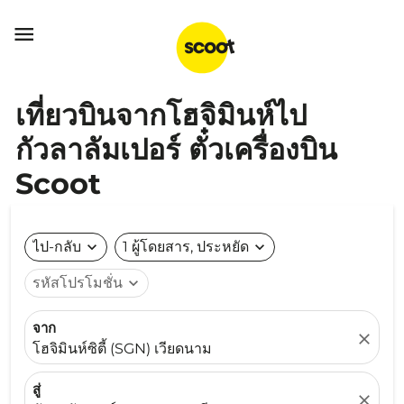

เที่ยวบินจากโฮจิมินห์ไป
กัวลาลัมเปอร์ ตั๋วเครื่องบิน
Scoot
ไป-กลับ
expand_more
1 ผู้โดยสาร, ประหยัด
expand_more
รหัสโปรโมชั่น
expand_more
จาก
close
โฮจิมินห์ซิตี้ (SGN) เวียดนาม
สู่
close