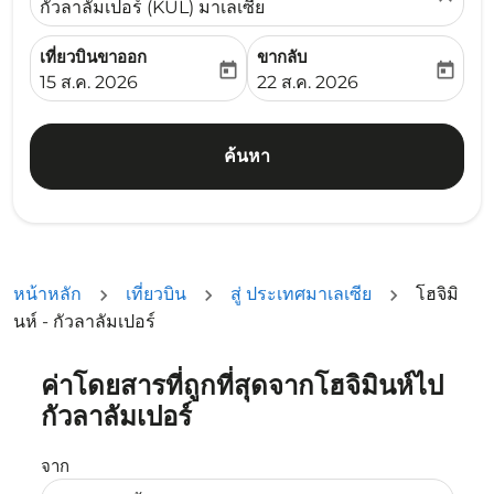
กัวลาลัมเปอร์ (KUL) มาเลเซีย
เที่ยวบินขาออก
ขากลับ
today
today
fc-booking-departure-date-aria-label
fc-booking-return-date-ari
15 ส.ค. 2026
22 ส.ค. 2026
ค้นหา
หน้าหลัก
เที่ยวบิน
สู่ ประเทศมาเลเซีย
โฮจิมิ
นห์ - กัวลาลัมเปอร์
ค่าโดยสารที่ถูกที่สุดจากโฮจิมินห์ไป
ลองอัปเดตเส้นทางของคุณ (ต้นทางและ/หรือปลายทาง) หรือเลื
กัวลาลัมเปอร์
จาก