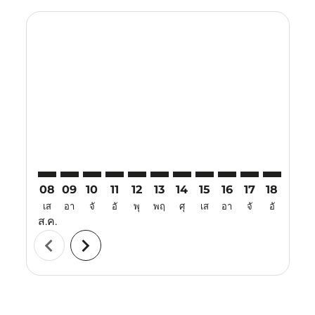
Displaying fares for สิงหาคม-2026
SGN–KUL: cmp-view-offers-disclaimer. ค้นหาข้อเสนอ
SGN–KUL: cmp-view-offers-disclaimer. ค้นหาข้อ
SGN–KUL: cmp-view-offers-disclaimer. ค้นห
SGN–KUL: cmp-view-offers-disclaimer. 
SGN–KUL: cmp-view-offers-disclaim
SGN–KUL: cmp-view-offers-disc
SGN–KUL: cmp-view-offers-
SGN–KUL: cmp-view-off
SGN–KUL: cmp-view
SGN–KUL: cmp-
SGN–KUL: 
SGN–K
S
08
09
10
11
12
13
14
15
16
17
18
19
เส
อา
จั
อั
พุ
พฤ
ศุ
เส
อา
จั
อั
พุ
ส.ค.
chevron_left
chevron_right