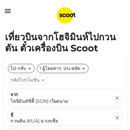

เที่ยวบินจากโฮจิมินห์ไปกวน
ตัน ตั๋วเครื่องบิน Scoot
ไป-กลับ
expand_more
1 ผู้โดยสาร, ประหยัด
expand_more
รหัสโปรโมชั่น
expand_more
จาก
close
โฮจิมินห์ซิตี้ (SGN) เวียดนาม
สู่
close
กวนตัน (KUA) มาเลเซีย