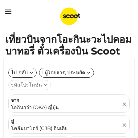

เที่ยวบินจากโอะกินะวะไปคอม
บาทอรี่ ตั๋วเครื่องบิน Scoot
ไป-กลับ
expand_more
1 ผู้โดยสาร, ประหยัด
expand_more
รหัสโปรโมชั่น
expand_more
จาก
close
โอกินาว่า (OKA) ญี่ปุ่น
สู่
close
โคอิมบาโตร์ (CJB) อินเดีย