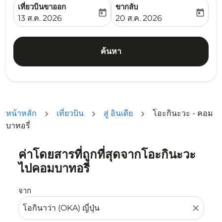
เที่ยวบินขาออก
ขากลับ
today
today
fc-booking-departure-date-aria-label
fc-booking-return-date-ari
13 ส.ค. 2026
20 ส.ค. 2026
ค้นหา
หน้าหลัก
เที่ยวบิน
สู่ อินเดีย
โอะกินะวะ - คอม
บาทอรี่
ค่าโดยสารที่ถูกที่สุดจากโอะกินะวะ
ลองอัปเดตเส้นทางของคุณ (ต้นทางและ/หรือปลายทาง) หรือเลื
ไปคอมบาทอรี่
จาก
close