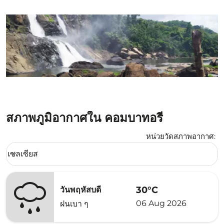
สภาพภูมิอากาศใน คอมบาทอรี่
หน่วยวัดสภาพอากาศ
:
Weather unit option เซลเซียส Selected
เซลเซียส
keyboard_arrow_down
30°C
วันพฤหัสบดี
06 Aug 2026
ฝนเบา ๆ