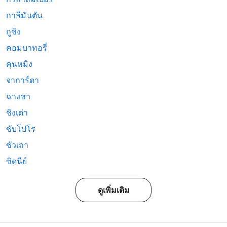
กาลีมันตัน
กูชิง
คอมบาทอรี่
คุนหมิง
จาการ์ตา
ฉางชา
ชิงเต่า
ซับโปโร
ซัวเถา
ซิดนีย์
ดูเพิ่มเติม