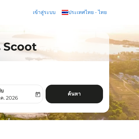
เข้าสู่ระบบ
keyboard_arrow_down
ประเทศไทย
-
ไทย
ิน Scoot
ับ
ค้นหา
today
aria-label
ooking-return-date-aria-label
.ค. 2026