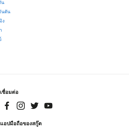
ัน
ันตัน
มิง
่า
์
เชื่อมต่อ
แอปมือถือของสกู๊ต