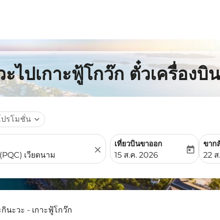
ะไปเกาะฟู้โกว๊ก ตั๋วเครื่องบ
โปรโมชั่น
expand_more
เที่ยวบินขาออก
ขากล
close
today
fc-booking-departure-date-
fc-b
15 ส.ค. 2026
22 ส
กินะวะ - เกาะฟู้โกว๊ก