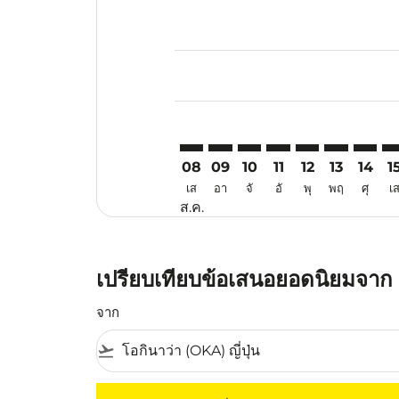
Displaying fares for สิงหาคม-202
OKA–PQC: cmp-view-offers-discl
OKA–PQC: cmp-view-offers-d
OKA–PQC: cmp-view-offe
OKA–PQC: cmp-view-
OKA–PQC: cmp-v
OKA–PQC: c
OKA–PQ
OK
08
09
10
11
12
13
14
1
เส
อา
จั
อั
พุ
พฤ
ศุ
เ
ส.ค.
เปรียบเทียบข้อเสนอยอดนิยมจาก โ
จาก
flight_takeoff
ไม่มีค่าโดยสารที่ตรงกับเกณฑ์การคัดกรองของค