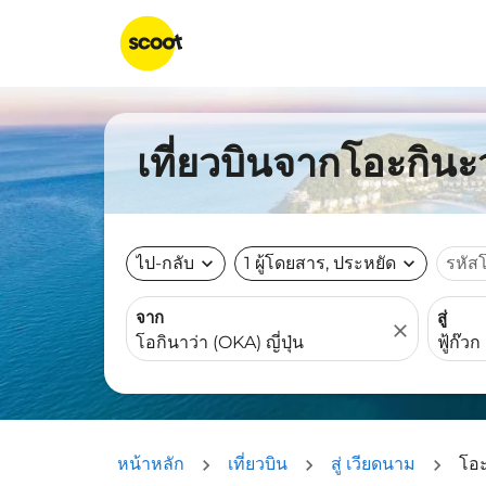
เที่ยวบินจากโอะกินะว
ไป-กลับ
expand_more
1 ผู้โดยสาร, ประหยัด
expand_more
รหัส
จาก
สู่
close
หน้าหลัก
เที่ยวบิน
สู่ เวียดนาม
โอะ