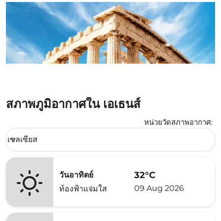
สภาพภูมิอากาศใน เอเธนส์
หน่วยวัดสภาพอากาศ
:
Weather unit option เซลเซียส Selected
เซลเซียส
keyboard_arrow_down
32°C
วันอาทิตย์
09 Aug 2026
ท้องฟ้าแจ่มใส