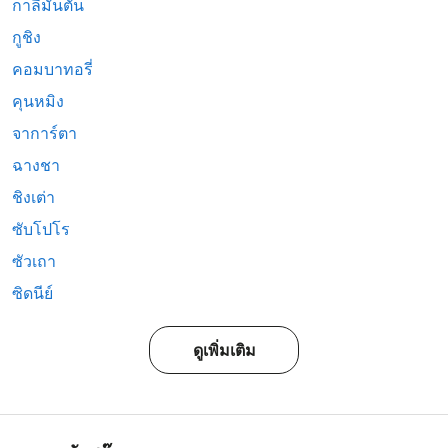
กาลีมันตัน
กูชิง
คอมบาทอรี่
คุนหมิง
จาการ์ตา
ฉางชา
ชิงเต่า
ซับโปโร
ซัวเถา
ซิดนีย์
ดูเพิ่มเติม