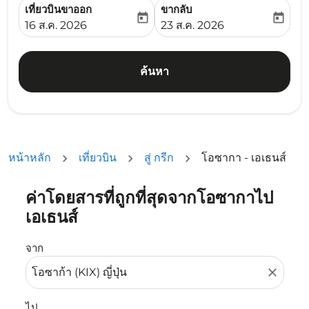
เที่ยวบินขาออก
ขากลับ
today
today
fc-booking-departure-date-aria-label
fc-booking-return-date-ari
16 ส.ค. 2026
23 ส.ค. 2026
ค้นหา
หน้าหลัก
เที่ยวบิน
สู่ กรีก
โอซากา - เอเธนส์
ค่าโดยสารที่ถูกที่สุดจากโอซากาไป
ลองอัปเดตเส้นทางของคุณ (ต้นทางและ/หรือปลายทาง) หรือเลื
เอเธนส์
จาก
close
ไป