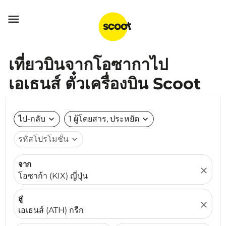

เที่ยวบินจากโอซากาไป
เอเธนส์ ตั๋วเครื่องบิน Scoot
ไป-กลับ
expand_more
1 ผู้โดยสาร, ประหยัด
expand_more
รหัสโปรโมชั่น
expand_more
จาก
close
โอซาก้า (KIX) ญี่ปุ่น
สู่
close
เอเธนส์ (ATH) กรีก