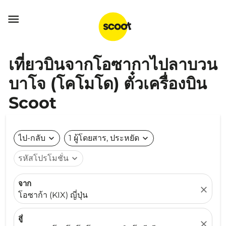

เที่ยวบินจากโอซากาไปลาบวน
บาโจ (โคโมโด) ตั๋วเครื่องบิน
Scoot
ไป-กลับ
expand_more
1 ผู้โดยสาร, ประหยัด
expand_more
รหัสโปรโมชั่น
expand_more
จาก
close
โอซาก้า (KIX) ญี่ปุ่น
สู่
close