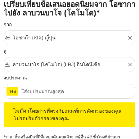
เปรียบเทียบข้อเสนอยอดนิยมจาก โอซากา
ไปยัง ลาบวนบาโจ (โคโมโด)*
จาก
flight_takeoff
close
สู่
flight_land
close
งบประมาณ
THB
ไม่มีค่าโดยสารที่ตรงกับเกณฑ์การคัดกรองของคุณ โปรดปรับต
ไม่มีค่าโดยสารที่ตรงกับเกณฑ์การคัดกรองของคุณ
โปรดปรับตัวกรองของคุณ
*ราคาตั๋วเครื่องบินที่ดีที่สุดถูกค้นพบแล้วจากผู้อื่น 48 ชั่วโมงที่ผ่านมา