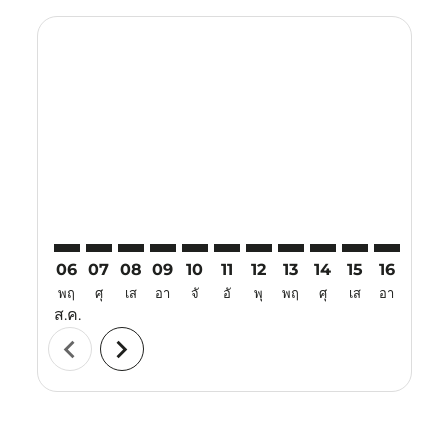
Displaying fares for สิงหาคม-2026
KIX–LBJ: cmp-view-offers-disclaimer. ค้นหาข้อเสนอ
KIX–LBJ: cmp-view-offers-disclaimer. ค้นหาข้อเสน
KIX–LBJ: cmp-view-offers-disclaimer. ค้นหาข
KIX–LBJ: cmp-view-offers-disclaimer. ค้
KIX–LBJ: cmp-view-offers-disclaimer
KIX–LBJ: cmp-view-offers-discla
KIX–LBJ: cmp-view-offers-d
KIX–LBJ: cmp-view-offe
KIX–LBJ: cmp-view-
KIX–LBJ: cmp-v
KIX–LBJ: 
KIX–L
K
06
07
08
09
10
11
12
13
14
15
16
17
พฤ
ศุ
เส
อา
จั
อั
พุ
พฤ
ศุ
เส
อา
จั
ส.ค.
chevron_left
chevron_right