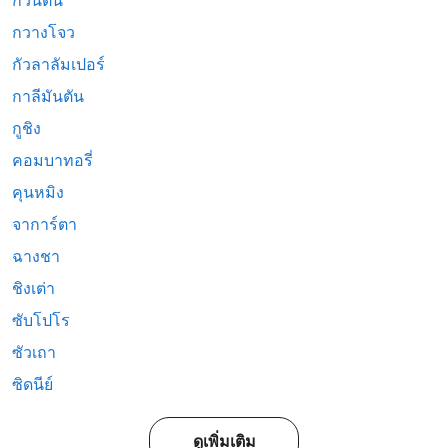
กวนตัน
กวางโจว
กัวลาลัมเปอร์
กาลีมันตัน
กูชิง
คอมบาทอรี่
คุนหมิง
จาการ์ตา
ฉางชา
ชิงเต่า
ซับโปโร
ซัวเถา
ซิดนีย์
ดูเพิ่มเติม