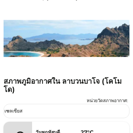
สภาพภูมิอากาศใน ลาบวนบาโจ (โคโม
โด)
หน่วยวัดสภาพอากาศ
:
Weather unit option เซลเซียส Selected
เซลเซียส
keyboard_arrow_down
27°C
วันพฤหัสบดี