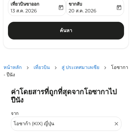
เที่ยวบินขาออก
ขากลับ
today
today
fc-booking-departure-date-aria-label
fc-booking-return-date-ari
13 ส.ค. 2026
20 ส.ค. 2026
ค้นหา
หน้าหลัก
เที่ยวบิน
สู่ ประเทศมาเลเซีย
โอซากา
- ปีนัง
ค่าโดยสารที่ถูกที่สุดจากโอซากาไป
ลองอัปเดตเส้นทางของคุณ (ต้นทางและ/หรือปลายทาง) หรือเลื
ปีนัง
จาก
close