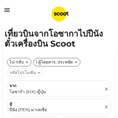

เที่ยวบินจากโอซากาไปปีนัง
ตั๋วเครื่องบิน Scoot
ไป-กลับ
expand_more
1 ผู้โดยสาร, ประหยัด
expand_more
รหัสโปรโมชั่น
expand_more
จาก
close
โอซาก้า (KIX) ญี่ปุ่น
สู่
close
ปีนัง (PEN) มาเลเซีย