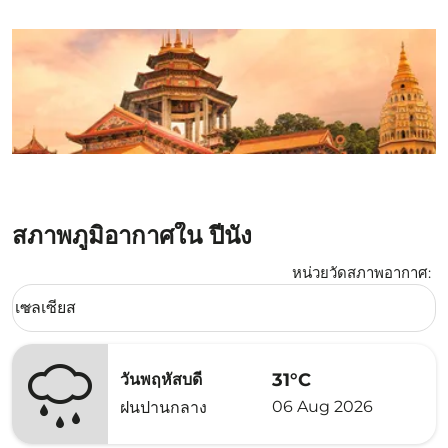
สภาพภูมิอากาศใน ปีนัง
หน่วยวัดสภาพอากาศ
:
Weather unit option เซลเซียส Selected
เซลเซียส
keyboard_arrow_down
31°C
วันพฤหัสบดี
06 Aug 2026
ฝนปานกลาง