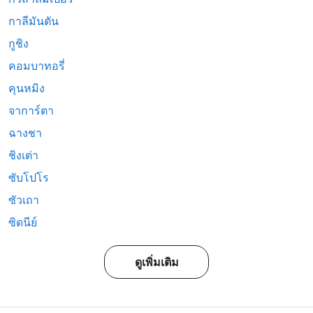
กาลีมันตัน
กูชิง
คอมบาทอรี่
คุนหมิง
จาการ์ตา
ฉางชา
ชิงเต่า
ซับโปโร
ซัวเถา
ซิดนีย์
ดูเพิ่มเติม