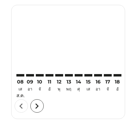
Displaying fares for สิงหาคม-2026
KIX–BKK: cmp-view-offers-disclaimer. ค้นหาข้อเสนอ
KIX–BKK: cmp-view-offers-disclaimer. ค้นหาข้อเ
KIX–BKK: cmp-view-offers-disclaimer. ค้นหา
KIX–BKK: cmp-view-offers-disclaimer. ค
KIX–BKK: cmp-view-offers-disclaime
KIX–BKK: cmp-view-offers-discl
KIX–BKK: cmp-view-offers-d
KIX–BKK: cmp-view-offe
KIX–BKK: cmp-view-
KIX–BKK: cmp-
KIX–BKK: 
KIX–B
K
08
09
10
11
12
13
14
15
16
17
18
19
เส
อา
จั
อั
พุ
พฤ
ศุ
เส
อา
จั
อั
พุ
ส.ค.
chevron_left
chevron_right