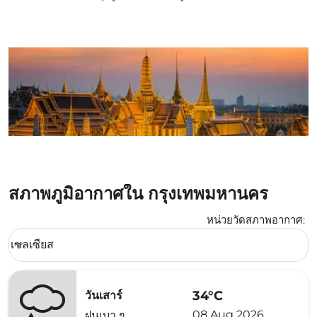
สภาพภูมิอากาศใน กรุงเทพมหานคร
หน่วยวัดสภาพอากาศ
:
Weather unit option เซลเซียส Selected
เซลเซียส
keyboard_arrow_down
34°C
วันเสาร์
08 Aug 2026
ฝนเบา ๆ