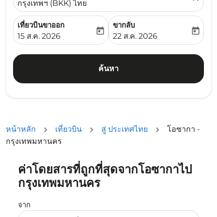
กรุงเทพฯ (BKK) ไทย
เที่ยวบินขาออก
ขากลับ
today
today
fc-booking-departure-date-aria-label
fc-booking-return-date-ari
15 ส.ค. 2026
22 ส.ค. 2026
ค้นหา
หน้าหลัก
เที่ยวบิน
สู่ ประเทศไทย
โอซากา -
กรุงเทพมหานคร
ค่าโดยสารที่ถูกที่สุดจากโอซากาไป
ลองอัปเดตเส้นทางของคุณ (ต้นทางและ/หรือปลายทาง) หรือเลื
กรุงเทพมหานคร
จาก