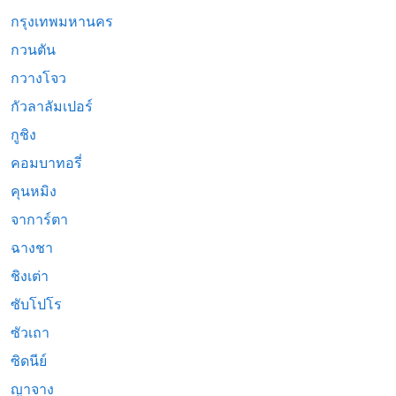
กรุงเทพมหานคร
กวนตัน
กวางโจว
กัวลาลัมเปอร์
กูชิง
คอมบาทอรี่
คุนหมิง
จาการ์ตา
ฉางชา
ชิงเต่า
ซับโปโร
ซัวเถา
ซิดนีย์
ญาจาง