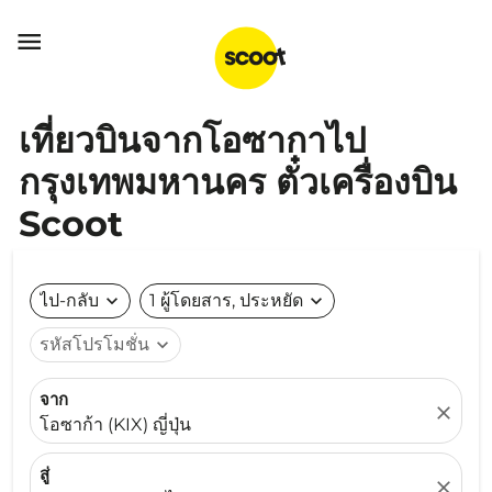

เที่ยวบินจากโอซากาไป
กรุงเทพมหานคร ตั๋วเครื่องบิน
Scoot
ไป-กลับ
expand_more
1 ผู้โดยสาร, ประหยัด
expand_more
รหัสโปรโมชั่น
expand_more
จาก
close
โอซาก้า (KIX) ญี่ปุ่น
สู่
close