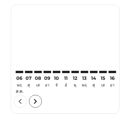
Displaying fares for สิงหาคม-2026
TYO–TJQ: cmp-view-offers-disclaimer. ค้นหาข้อเสนอ
TYO–TJQ: cmp-view-offers-disclaimer. ค้นหาข้อเ
TYO–TJQ: cmp-view-offers-disclaimer. ค้นหา
TYO–TJQ: cmp-view-offers-disclaimer. ค
TYO–TJQ: cmp-view-offers-disclaime
TYO–TJQ: cmp-view-offers-discl
TYO–TJQ: cmp-view-offers-d
TYO–TJQ: cmp-view-offe
TYO–TJQ: cmp-view
TYO–TJQ: cmp-
TYO–TJQ: 
TYO–T
T
06
07
08
09
10
11
12
13
14
15
16
17
พฤ
ศุ
เส
อา
จั
อั
พุ
พฤ
ศุ
เส
อา
จั
ส.ค.
chevron_left
chevron_right