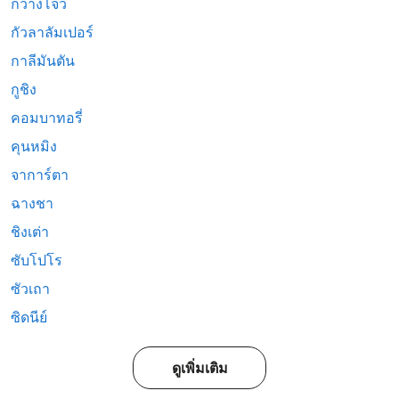
กวางโจว
กัวลาลัมเปอร์
กาลีมันตัน
กูชิง
คอมบาทอรี่
คุนหมิง
จาการ์ตา
ฉางชา
ชิงเต่า
ซับโปโร
ซัวเถา
ซิดนีย์
ดูเพิ่มเติม