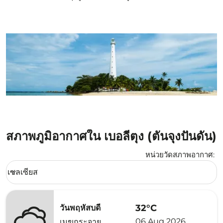
สภาพภูมิอากาศใน เบอลีตุง (ตันจุงปันดัน)
หน่วยวัดสภาพอากาศ
:
Weather unit option เซลเซียส Selected
เซลเซียส
keyboard_arrow_down
32°C
วันพฤหัสบดี
06 Aug 2026
เมฆกระจาย