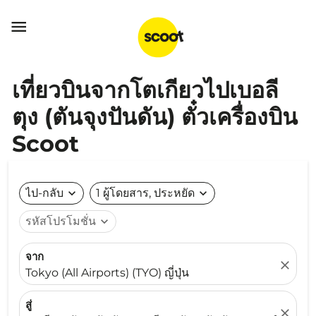

เที่ยวบินจากโตเกียวไปเบอลี
ตุง (ตันจุงปันดัน) ตั๋วเครื่องบิน
Scoot
ไป-กลับ
expand_more
1 ผู้โดยสาร, ประหยัด
expand_more
รหัสโปรโมชั่น
expand_more
จาก
close
Tokyo (All Airports) (TYO) ญี่ปุ่น
สู่
close