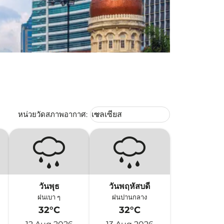
Weather unit option เซลเซียส Selec
หน่วยวัดสภาพอากาศ
:
เซลเซียส
keyboard_arrow_down
วันพุธ
วันพฤหัสบดี
ฝนเบา ๆ
ฝนปานกลาง
32°C
32°C