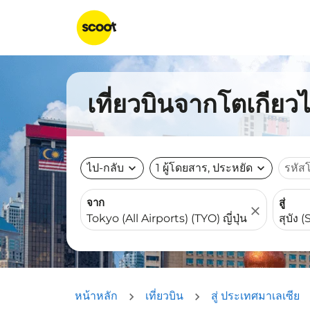
เที่ยวบินจากโตเกียวไ
ไป-กลับ
expand_more
1 ผู้โดยสาร, ประหยัด
expand_more
รหัส
จาก
สู่
close
หน้าหลัก
เที่ยวบิน
สู่ ประเทศมาเลเซีย