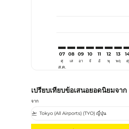
Displaying fares for สิงหาคม-202
TYO–SZB: cmp-view-offers-discla
TYO–SZB: cmp-view-offers-di
TYO–SZB: cmp-view-offer
TYO–SZB: cmp-view-o
TYO–SZB: cmp-v
TYO–SZB: c
TYO–SZ
TY
07
08
09
10
11
12
13
1
ศุ
เส
อา
จั
อั
พุ
พฤ
ศุ
ส.ค.
เปรียบเทียบข้อเสนอยอดนิยมจาก โ
จาก
flight_takeoff
ไม่มีค่าโดยสารที่ตรงกับเกณฑ์การคัดกรองของค