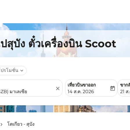
ปสุบัง ตั๋วเครื่องบิน Scoot
โปรโมชั่น
expand_more
เที่ยวบินขาออก
ขากล
close
today
fc-booking-departure-date-
fc-b
14 ส.ค. 2026
21 ส
โตเกียว - สุบัง