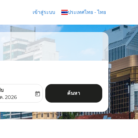
เข้าสู่ระบบ
keyboard_arrow_down
ประเทศไทย
-
ไทย
ับ
ค้นหา
today
aria-label
ooking-return-date-aria-label
.ค. 2026