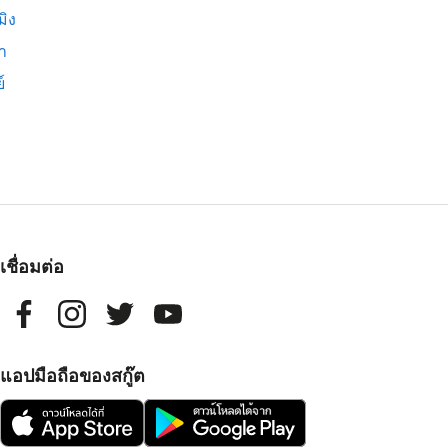
มิง
่า
์
เชื่อมต่อ
แอปมือถือของสกู๊ต