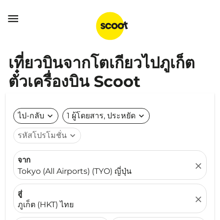

เที่ยวบินจากโตเกียวไปภูเก็ต
ตั๋วเครื่องบิน Scoot
ไป-กลับ
expand_more
1 ผู้โดยสาร, ประหยัด
expand_more
รหัสโปรโมชั่น
expand_more
จาก
close
Tokyo (All Airports) (TYO) ญี่ปุ่น
สู่
close
ภูเก็ต (HKT) ไทย