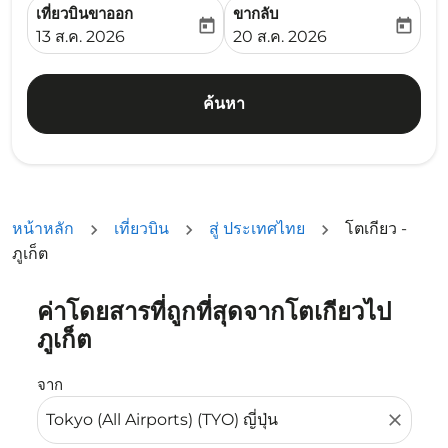
เที่ยวบินขาออก
ขากลับ
today
today
fc-booking-departure-date-aria-label
fc-booking-return-date-ari
13 ส.ค. 2026
20 ส.ค. 2026
ค้นหา
หน้าหลัก
เที่ยวบิน
สู่ ประเทศไทย
โตเกียว -
ภูเก็ต
ค่าโดยสารที่ถูกที่สุดจากโตเกียวไป
ลองอัปเดตเส้นทางของคุณ (ต้นทางและ/หรือปลายทาง) หรือเลื
ภูเก็ต
จาก
close