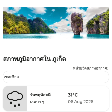
สภาพภูมิอากาศใน ภูเก็ต
หน่วยวัดสภาพอากาศ
:
Weather unit option เซลเซียส Selected
เซลเซียส
keyboard_arrow_down
31°C
วันพฤหัสบดี
06 Aug 2026
ฝนเบา ๆ