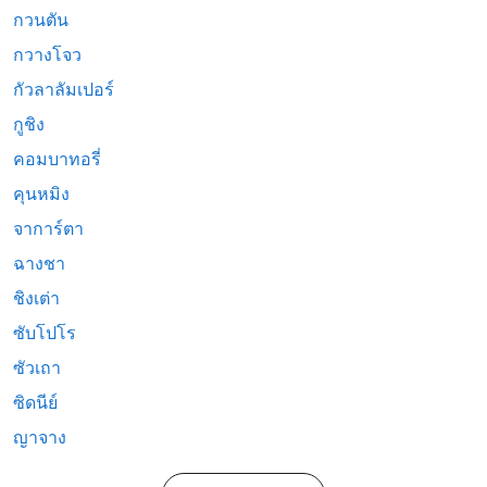
กวนตัน
กวางโจว
กัวลาลัมเปอร์
กูชิง
คอมบาทอรี่
คุนหมิง
จาการ์ตา
ฉางชา
ชิงเต่า
ซับโปโร
ซัวเถา
ซิดนีย์
ญาจาง