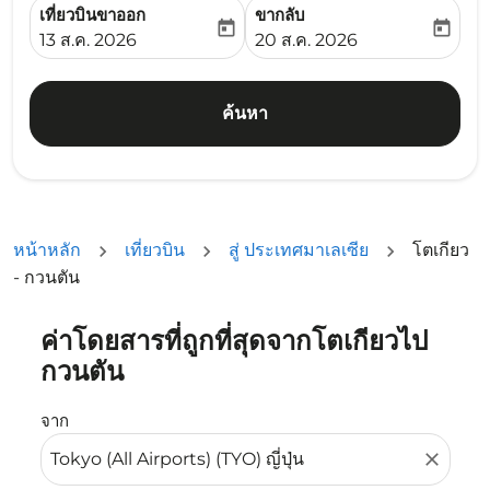
เที่ยวบินขาออก
ขากลับ
today
today
fc-booking-departure-date-aria-label
fc-booking-return-date-ari
13 ส.ค. 2026
20 ส.ค. 2026
ค้นหา
หน้าหลัก
เที่ยวบิน
สู่ ประเทศมาเลเซีย
โตเกียว
- กวนตัน
ค่าโดยสารที่ถูกที่สุดจากโตเกียวไป
ลองอัปเดตเส้นทางของคุณ (ต้นทางและ/หรือปลายทาง) หรือเลื
กวนตัน
จาก
close