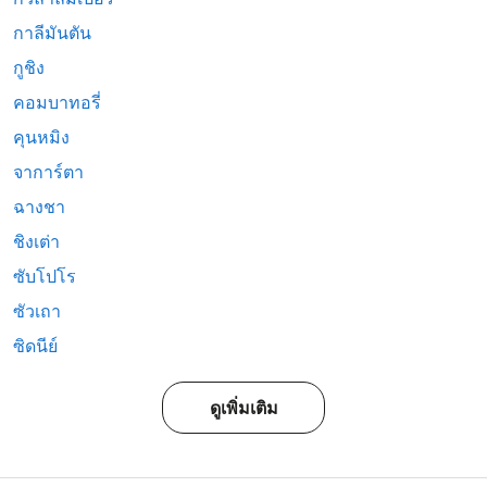
กาลีมันตัน
กูชิง
คอมบาทอรี่
คุนหมิง
จาการ์ตา
ฉางชา
ชิงเต่า
ซับโปโร
ซัวเถา
ซิดนีย์
ดูเพิ่มเติม