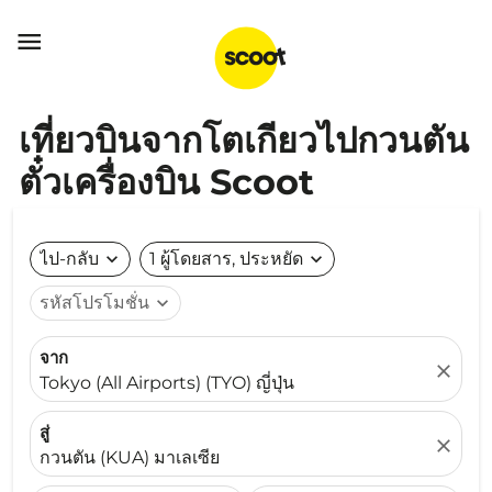

เที่ยวบินจากโตเกียวไปกวนตัน
ตั๋วเครื่องบิน Scoot
ไป-กลับ
expand_more
1 ผู้โดยสาร, ประหยัด
expand_more
รหัสโปรโมชั่น
expand_more
จาก
close
Tokyo (All Airports) (TYO) ญี่ปุ่น
สู่
close
กวนตัน (KUA) มาเลเซีย