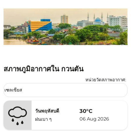
สภาพภูมิอากาศใน กวนตัน
หน่วยวัดสภาพอากาศ
:
Weather unit option เซลเซียส Selected
เซลเซียส
keyboard_arrow_down
30°C
วันพฤหัสบดี
06 Aug 2026
ฝนเบา ๆ