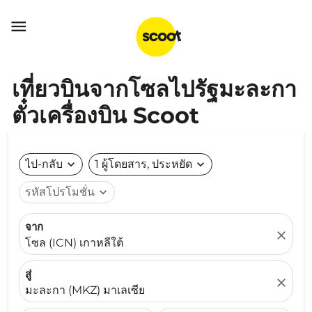

เที่ยวบินจากโซลไปรัฐมะละกา
ตั๋วเครื่องบิน Scoot
ไป-กลับ
expand_more
1 ผู้โดยสาร, ประหยัด
expand_more
รหัสโปรโมชั่น
expand_more
จาก
close
โซล (ICN) เกาหลีใต้
สู่
close
มะละกา (MKZ) มาเลเซีย