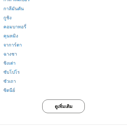
กาลีมันตัน
กูชิง
คอมบาทอรี่
คุนหมิง
จาการ์ตา
ฉางชา
ชิงเต่า
ซับโปโร
ซัวเถา
ซิดนีย์
ดูเพิ่มเติม