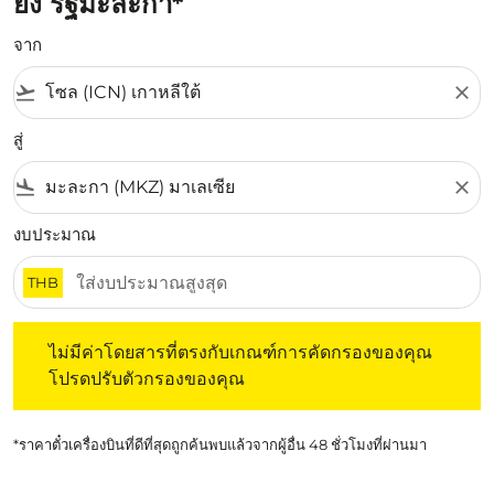
ยัง รัฐมะละกา*
จาก
flight_takeoff
close
สู่
flight_land
close
งบประมาณ
THB
ไม่มีค่าโดยสารที่ตรงกับเกณฑ์การคัดกรองของคุณ โปรดปรับต
ไม่มีค่าโดยสารที่ตรงกับเกณฑ์การคัดกรองของคุณ
โปรดปรับตัวกรองของคุณ
*ราคาตั๋วเครื่องบินที่ดีที่สุดถูกค้นพบแล้วจากผู้อื่น 48 ชั่วโมงที่ผ่านมา