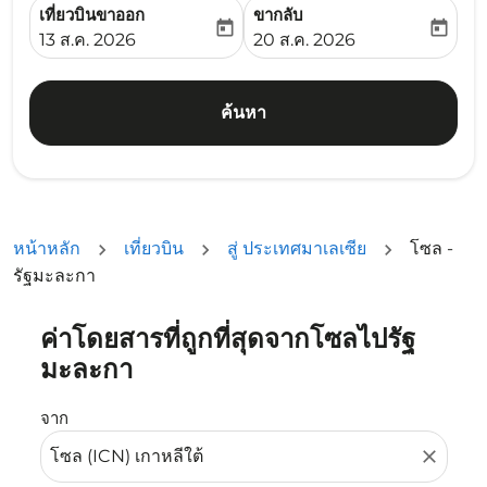
เที่ยวบินขาออก
ขากลับ
today
today
fc-booking-departure-date-aria-label
fc-booking-return-date-ari
13 ส.ค. 2026
20 ส.ค. 2026
ค้นหา
หน้าหลัก
เที่ยวบิน
สู่ ประเทศมาเลเซีย
โซล -
รัฐมะละกา
ค่าโดยสารที่ถูกที่สุดจากโซลไปรัฐ
ลองอัปเดตเส้นทางของคุณ (ต้นทางและ/หรือปลายทาง) หรือเลื
มะละกา
จาก
close