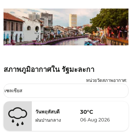
สภาพภูมิอากาศใน รัฐมะละกา
หน่วยวัดสภาพอากาศ
:
Weather unit option เซลเซียส Selected
เซลเซียส
keyboard_arrow_down
30°C
วันพฤหัสบดี
06 Aug 2026
ฝนปานกลาง