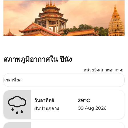
สภาพภูมิอากาศใน ปีนัง
หน่วยวัดสภาพอากาศ
:
Weather unit option เซลเซียส Selected
เซลเซียส
keyboard_arrow_down
29°C
วันอาทิตย์
09 Aug 2026
ฝนปานกลาง