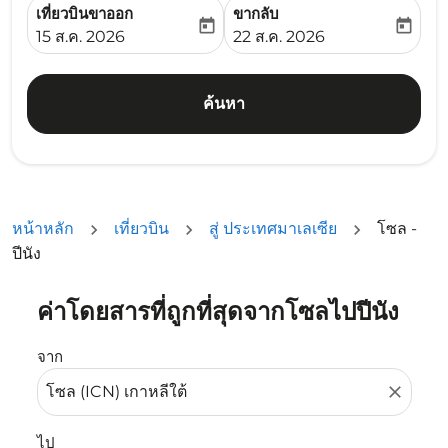
เที่ยวบินขาออก
ขากลับ
today
today
fc-booking-departure-date-aria-label
fc-booking-return-date-ari
15 ส.ค. 2026
22 ส.ค. 2026
ค้นหา
หน้าหลัก
เที่ยวบิน
สู่ ประเทศมาเลเซีย
โซล -
ปีนัง
ค่าโดยสารที่ถูกที่สุดจากโซลไปปีนัง
ลองอัปเดตเส้นทางของคุณ (ต้นทางและ/หรือปลายทาง) หรือเลื
จาก
close
ไป