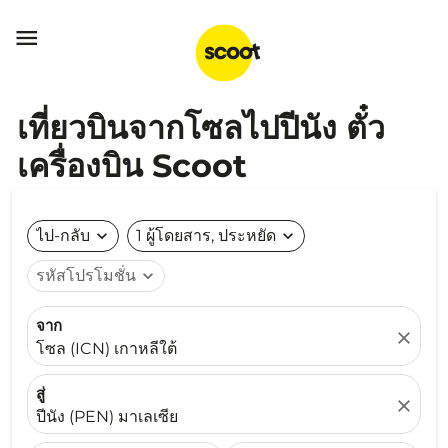

เที่ยวบินจากโซลไปปีนัง ตั๋ว
เครื่องบิน Scoot
ไป-กลับ
expand_more
1 ผู้โดยสาร, ประหยัด
expand_more
รหัสโปรโมชั่น
expand_more
จาก
close
โซล (ICN) เกาหลีใต้
สู่
close
ปีนัง (PEN) มาเลเซีย