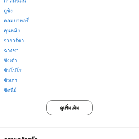
กาลีมันตัน
กูชิง
คอมบาทอรี่
คุนหมิง
จาการ์ตา
ฉางชา
ชิงเต่า
ซับโปโร
ซัวเถา
ซิดนีย์
ดูเพิ่มเติม