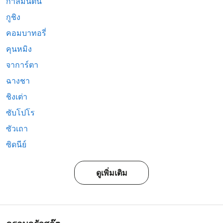
กาลีมันตัน
กูชิง
คอมบาทอรี่
คุนหมิง
จาการ์ตา
ฉางชา
ชิงเต่า
ซับโปโร
ซัวเถา
ซิดนีย์
ดูเพิ่มเติม