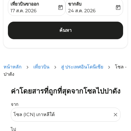
เที่ยวบินขาออก
ขากลับ
today
today
fc-booking-departure-date-aria-label
fc-booking-return-date-ari
17 ส.ค. 2026
24 ส.ค. 2026
ค้นหา
หน้าหลัก
เที่ยวบิน
สู่ ประเทศอินโดนีเซีย
โซล -
ปาดัง
ค่าโดยสารที่ถูกที่สุดจากโซลไปปาดัง
ลองอัปเดตเส้นทางของคุณ (ต้นทางและ/หรือปลายทาง) หรือเลื
จาก
close
ไป