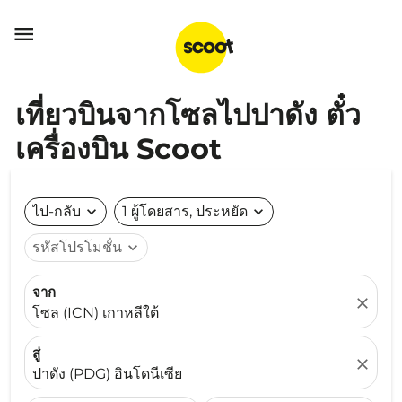

เที่ยวบินจากโซลไปปาดัง ตั๋ว
เครื่องบิน Scoot
ไป-กลับ
expand_more
1 ผู้โดยสาร, ประหยัด
expand_more
รหัสโปรโมชั่น
expand_more
จาก
close
โซล (ICN) เกาหลีใต้
สู่
close
ปาดัง (PDG) อินโดนีเซีย