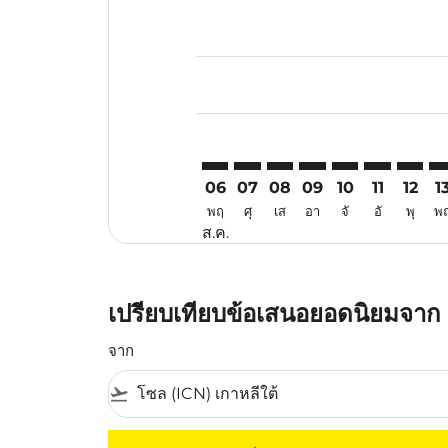
Displaying fares for สิงหาคม-202
ICN–BPN: cmp-view-offers-discla
ICN–BPN: cmp-view-offers-di
ICN–BPN: cmp-view-offer
ICN–BPN: cmp-view-o
ICN–BPN: cmp-v
ICN–BPN: c
ICN–BP
IC
06
07
08
09
10
11
12
1
พฤ
ศุ
เส
อา
จั
อั
พุ
พ
ส.ค.
เปรียบเทียบข้อเสนอยอดนิยมจาก 
จาก
flight_takeoff
ไม่มีค่าโดยสารที่ตรงกับเกณฑ์การคัดกรองของค