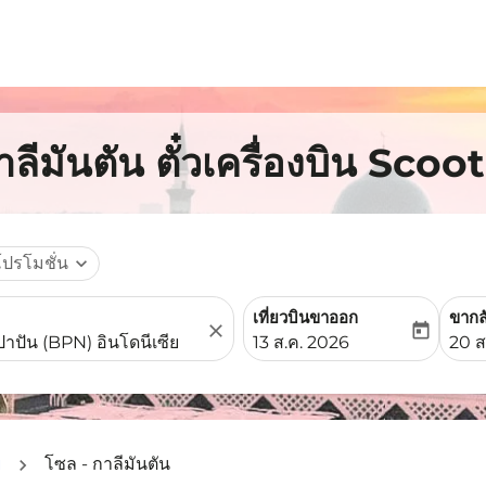
ีมันตัน ตั๋วเครื่องบิน Scoot
โปรโมชั่น
expand_more
เที่ยวบินขาออก
ขากล
close
today
fc-booking-departure-date-
fc-b
13 ส.ค. 2026
20 ส
ย
โซล - กาลีมันตัน