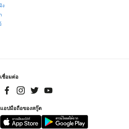
มิง
่า
์
เชื่อมต่อ
แอปมือถือของสกู๊ต