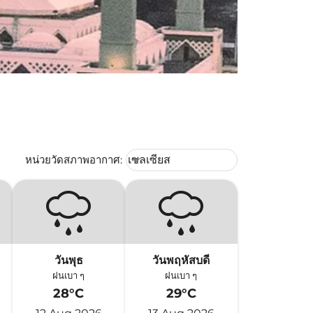
Weather unit option เซลเซียส Selec
หน่วยวัดสภาพอากาศ
:
เซลเซียส
keyboard_arrow_down
วันพุธ
วันพฤหัสบดี
ฝนเบา ๆ
ฝนเบา ๆ
28°C
29°C