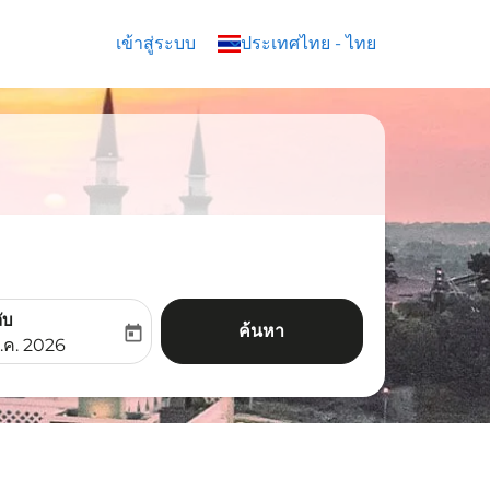
เข้าสู่ระบบ
keyboard_arrow_down
ประเทศไทย
-
ไทย
ับ
ค้นหา
today
aria-label
ooking-return-date-aria-label
.ค. 2026