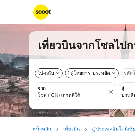
เที่ยวบินจากโซลไปกาล
ไป-กลับ
expand_more
1 ผู้โดยสาร, ประหยัด
expand_more
รหัส
จาก
สู่
close
หน้าหลัก
เที่ยวบิน
สู่ ประเทศอินโดนีเซี