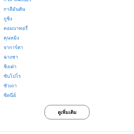
กาลีมันตัน
กูชิง
คอมบาทอรี่
คุนหมิง
จาการ์ตา
ฉางชา
ชิงเต่า
ซับโปโร
ซัวเถา
ซิดนีย์
ดูเพิ่มเติม