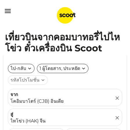

เที่ยวบินจากคอมบาทอรี่ไปไห
โข่ว ตั๋วเครื่องบิน Scoot
ไป-กลับ
expand_more
1 ผู้โดยสาร, ประหยัด
expand_more
รหัสโปรโมชั่น
expand_more
จาก
close
โคอิมบาโตร์ (CJB) อินเดีย
สู่
close
ไหโข่ว (HAK) จีน