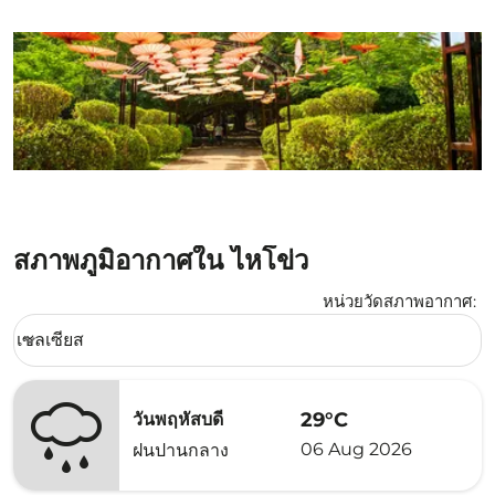
สภาพภูมิอากาศใน ไหโข่ว
หน่วยวัดสภาพอากาศ
:
Weather unit option เซลเซียส Selected
เซลเซียส
keyboard_arrow_down
29°C
วันพฤหัสบดี
06 Aug 2026
ฝนปานกลาง