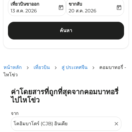
เที่ยวบินขาออก
ขากลับ
today
today
fc-booking-departure-date-aria-label
fc-booking-return-date-ari
13 ส.ค. 2026
20 ส.ค. 2026
ค้นหา
หน้าหลัก
เที่ยวบิน
สู่ ประเทศจีน
คอมบาทอรี่ -
ไหโข่ว
ค่าโดยสารที่ถูกที่สุดจากคอมบาทอรี่
ลองอัปเดตเส้นทางของคุณ (ต้นทางและ/หรือปลายทาง) หรือเลื
ไปไหโข่ว
จาก
close