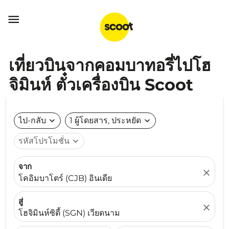

เที่ยวบินจากคอมบาทอรี่ไปโฮ
จิมินห์ ตั๋วเครื่องบิน Scoot
ไป-กลับ
expand_more
1 ผู้โดยสาร, ประหยัด
expand_more
รหัสโปรโมชั่น
expand_more
จาก
close
โคอิมบาโตร์ (CJB) อินเดีย
สู่
close
โฮจิมินห์ซิตี้ (SGN) เวียดนาม