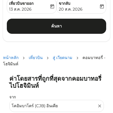
เที่ยวบินขาออก
ขากลับ
today
today
fc-booking-departure-date-aria-label
fc-booking-return-date-ari
13 ส.ค. 2026
20 ส.ค. 2026
ค้นหา
หน้าหลัก
เที่ยวบิน
สู่ เวียดนาม
คอมบาทอรี่ -
โฮจิมินห์
ค่าโดยสารที่ถูกที่สุดจากคอมบาทอรี่
ลองอัปเดตเส้นทางของคุณ (ต้นทางและ/หรือปลายทาง) หรือเลื
ไปโฮจิมินห์
จาก
close