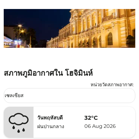
สภาพภูมิอากาศใน โฮจิมินห์
หน่วยวัดสภาพอากาศ
:
Weather unit option เซลเซียส Selected
เซลเซียส
keyboard_arrow_down
32°C
วันพฤหัสบดี
06 Aug 2026
ฝนปานกลาง