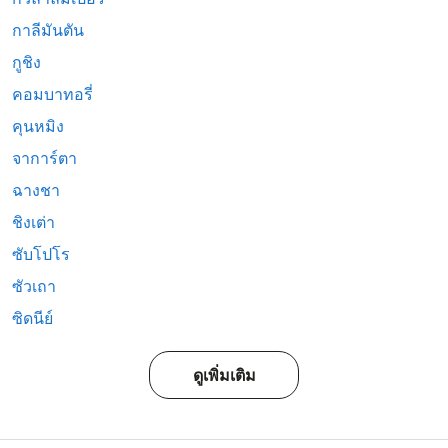
กาลีมันตัน
กูชิง
คอมบาทอรี่
คุนหมิง
จาการ์ตา
ฉางชา
ชิงเต่า
ซับโปโร
ซัวเถา
ซิดนีย์
ดูเพิ่มเติม