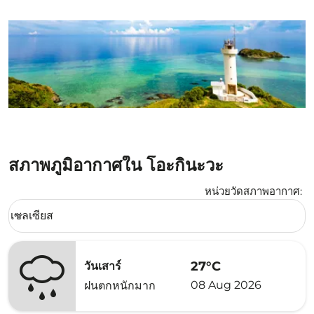
สภาพภูมิอากาศใน โอะกินะวะ
หน่วยวัดสภาพอากาศ
:
Weather unit option เซลเซียส Selected
เซลเซียส
keyboard_arrow_down
27°C
วันเสาร์
08 Aug 2026
ฝนตกหนักมาก