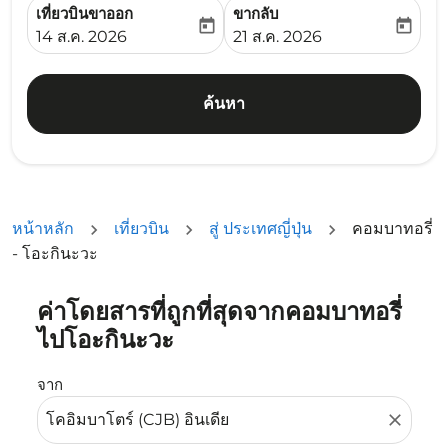
เที่ยวบินขาออก
ขากลับ
today
today
fc-booking-departure-date-aria-label
fc-booking-return-date-ari
14 ส.ค. 2026
21 ส.ค. 2026
ค้นหา
หน้าหลัก
เที่ยวบิน
สู่ ประเทศญี่ปุ่น
คอมบาทอรี่
- โอะกินะวะ
ค่าโดยสารที่ถูกที่สุดจากคอมบาทอรี่
ลองอัปเดตเส้นทางของคุณ (ต้นทางและ/หรือปลายทาง) หรือเลื
ไปโอะกินะวะ
จาก
close