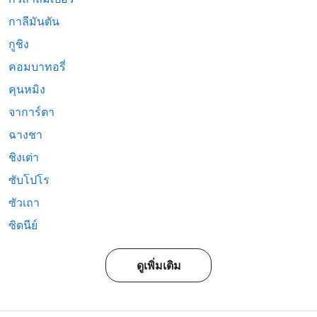
กาลีมันตัน
กูชิง
คอมบาทอรี่
คุนหมิง
จาการ์ตา
ฉางชา
ชิงเต่า
ซับโปโร
ซัวเถา
ซิดนีย์
ดูเพิ่มเติม