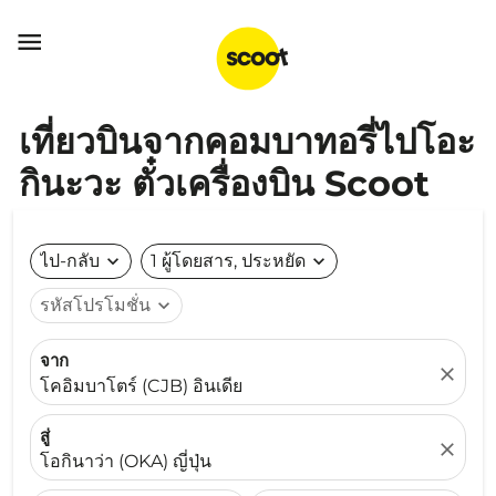

เที่ยวบินจากคอมบาทอรี่ไปโอะ
กินะวะ ตั๋วเครื่องบิน Scoot
ไป-กลับ
expand_more
1 ผู้โดยสาร, ประหยัด
expand_more
รหัสโปรโมชั่น
expand_more
จาก
close
โคอิมบาโตร์ (CJB) อินเดีย
สู่
close
โอกินาว่า (OKA) ญี่ปุ่น