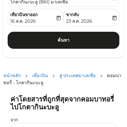
โกตากินะบะลู (BKI) มาเลเซีย
เที่ยวบินขาออก
ขากลับ
today
today
fc-booking-departure-date-aria-label
fc-booking-return-date-ari
16 ส.ค. 2026
23 ส.ค. 2026
ค้นหา
หน้าหลัก
เที่ยวบิน
สู่ ประเทศมาเลเซีย
คอมบา
ทอรี่ - โกตากินะบะลู
ค่าโดยสารที่ถูกที่สุดจากคอมบาทอรี่
ลองอัปเดตเส้นทางของคุณ (ต้นทางและ/หรือปลายทาง) หรือเลื
ไปโกตากินะบะลู
จาก