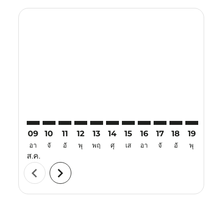
Displaying fares for สิงหาคม-2026
CJB–BKI: cmp-view-offers-disclaimer. ค้นหาข้อเสนอ
CJB–BKI: cmp-view-offers-disclaimer. ค้นหาข้อเส
CJB–BKI: cmp-view-offers-disclaimer. ค้นหาข
CJB–BKI: cmp-view-offers-disclaimer. ค้
CJB–BKI: cmp-view-offers-disclaimer
CJB–BKI: cmp-view-offers-discl
CJB–BKI: cmp-view-offers-d
CJB–BKI: cmp-view-offe
CJB–BKI: cmp-view-
CJB–BKI: cmp-v
CJB–BKI: 
CJB–B
C
09
10
11
12
13
14
15
16
17
18
19
20
อา
จั
อั
พุ
พฤ
ศุ
เส
อา
จั
อั
พุ
พฤ
ส.ค.
chevron_left
chevron_right