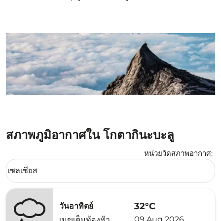
สภาพภูมิอากาศใน โกตากินะบะลู
หน่วยวัดสภาพอากาศ
:
Weather unit option เซลเซียส Selected
เซลเซียส
keyboard_arrow_down
32°C
วันอาทิตย์
09 Aug 2026
เมฆเต็มท้องฟ้า