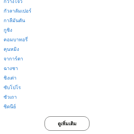
กวางโจว
กัวลาลัมเปอร์
กาลีมันตัน
กูชิง
คอมบาทอรี่
คุนหมิง
จาการ์ตา
ฉางชา
ชิงเต่า
ซับโปโร
ซัวเถา
ซิดนีย์
ดูเพิ่มเติม