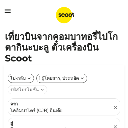

เที่ยวบินจากคอมบาทอรี่ไปโก
ตากินะบะลู ตั๋วเครื่องบิน
Scoot
ไป-กลับ
expand_more
1 ผู้โดยสาร, ประหยัด
expand_more
รหัสโปรโมชั่น
expand_more
จาก
close
โคอิมบาโตร์ (CJB) อินเดีย
สู่
close