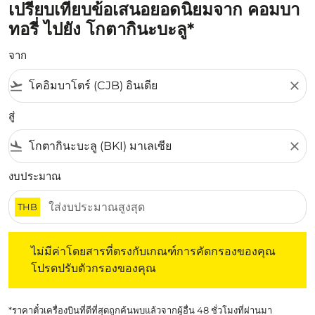
เปรียบเทียบข้อเสนอยอดนิยมจาก คอมบา
ทอรี่ ไปยัง โกตากินะบะลู*
จาก
flight_takeoff
close
สู่
flight_land
close
งบประมาณ
THB
ไม่มีค่าโดยสารที่ตรงกับเกณฑ์การคัดกรองของคุณ โปรดปรับต
ไม่มีค่าโดยสารที่ตรงกับเกณฑ์การคัดกรองของคุณ
โปรดปรับตัวกรองของคุณ
*ราคาตั๋วเครื่องบินที่ดีที่สุดถูกค้นพบแล้วจากผู้อื่น 48 ชั่วโมงที่ผ่านมา