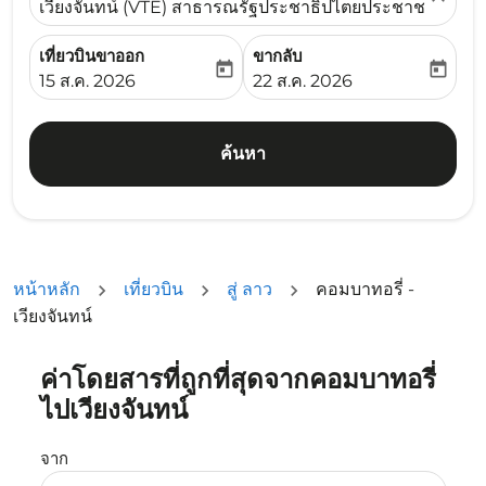
เวียงจันทน์ (VTE) สาธารณรัฐประชาธิปไตยประชาชนลาว
เที่ยวบินขาออก
ขากลับ
today
today
fc-booking-departure-date-aria-label
fc-booking-return-date-ari
15 ส.ค. 2026
22 ส.ค. 2026
ค้นหา
หน้าหลัก
เที่ยวบิน
สู่ ลาว
คอมบาทอรี่ -
เวียงจันทน์
ค่าโดยสารที่ถูกที่สุดจากคอมบาทอรี่
ลองอัปเดตเส้นทางของคุณ (ต้นทางและ/หรือปลายทาง) หรือเลื
ไปเวียงจันทน์
จาก