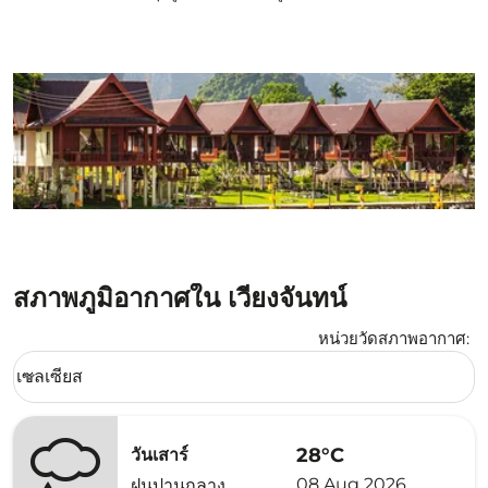
สภาพภูมิอากาศใน เวียงจันทน์
หน่วยวัดสภาพอากาศ
:
Weather unit option เซลเซียส Selected
เซลเซียส
keyboard_arrow_down
28°C
วันเสาร์
08 Aug 2026
ฝนปานกลาง