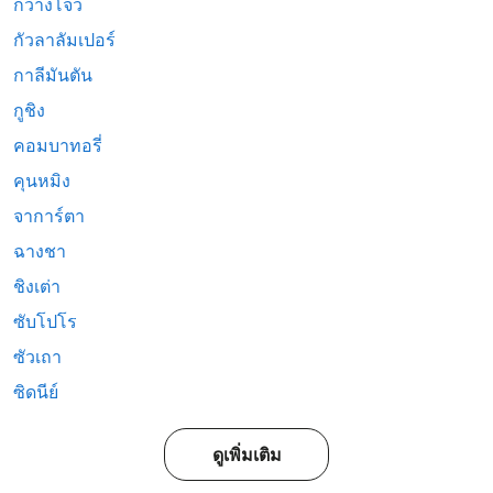
กวางโจว
กัวลาลัมเปอร์
กาลีมันตัน
กูชิง
คอมบาทอรี่
คุนหมิง
จาการ์ตา
ฉางชา
ชิงเต่า
ซับโปโร
ซัวเถา
ซิดนีย์
ดูเพิ่มเติม