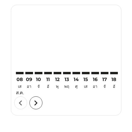
Displaying fares for สิงหาคม-2026
CJB–VTE: cmp-view-offers-disclaimer. ค้นหาข้อเสนอ
CJB–VTE: cmp-view-offers-disclaimer. ค้นหาข้อเส
CJB–VTE: cmp-view-offers-disclaimer. ค้นหาข
CJB–VTE: cmp-view-offers-disclaimer. ค
CJB–VTE: cmp-view-offers-disclaime
CJB–VTE: cmp-view-offers-discl
CJB–VTE: cmp-view-offers-d
CJB–VTE: cmp-view-offe
CJB–VTE: cmp-view-
CJB–VTE: cmp-
CJB–VTE: 
CJB–V
C
08
09
10
11
12
13
14
15
16
17
18
19
เส
อา
จั
อั
พุ
พฤ
ศุ
เส
อา
จั
อั
พุ
ส.ค.
chevron_left
chevron_right