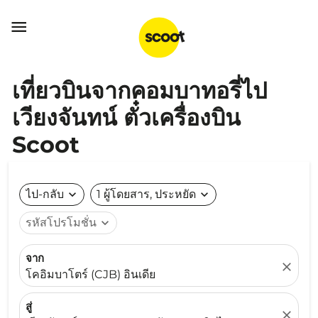

เที่ยวบินจากคอมบาทอรี่ไป
เวียงจันทน์ ตั๋วเครื่องบิน
Scoot
ไป-กลับ
expand_more
1 ผู้โดยสาร, ประหยัด
expand_more
รหัสโปรโมชั่น
expand_more
จาก
close
โคอิมบาโตร์ (CJB) อินเดีย
สู่
close