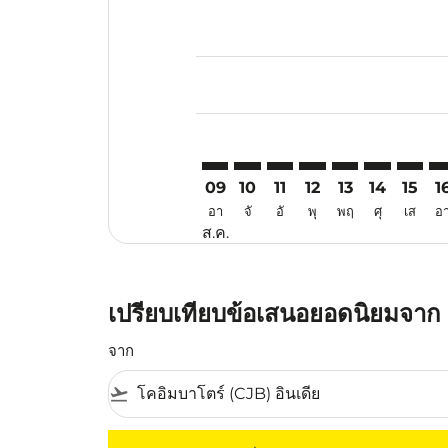
Displaying fares for สิงหาคม-202
CJB–DPS: cmp-view-offers-discla
CJB–DPS: cmp-view-offers-di
CJB–DPS: cmp-view-offer
CJB–DPS: cmp-view-o
CJB–DPS: cmp-vi
CJB–DPS: c
CJB–DP
CJ
09
10
11
12
13
14
15
1
อา
จั
อั
พุ
พฤ
ศุ
เส
อ
ส.ค.
เปรียบเทียบข้อเสนอยอดนิยมจาก 
จาก
flight_takeoff
ไม่มีค่าโดยสารที่ตรงกับเกณฑ์การคัดกรองของค