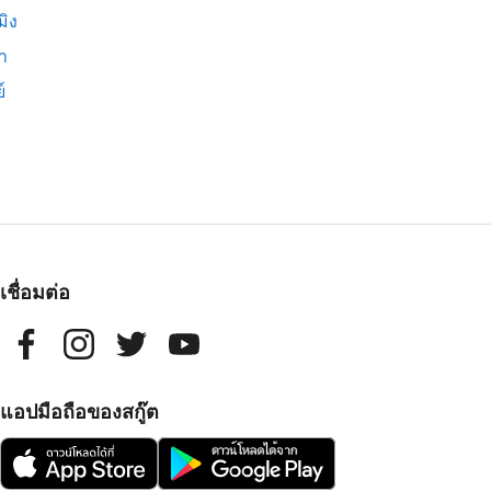
มิง
่า
์
เชื่อมต่อ
แอปมือถือของสกู๊ต