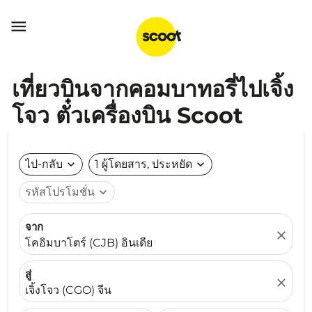

เที่ยวบินจากคอมบาทอรี่ไปเจิ้ง
โจว ตั๋วเครื่องบิน Scoot
ไป-กลับ
expand_more
1 ผู้โดยสาร, ประหยัด
expand_more
รหัสโปรโมชั่น
expand_more
จาก
close
โคอิมบาโตร์ (CJB) อินเดีย
สู่
close
เจิ้งโจว (CGO) จีน