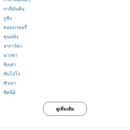
กาลีมันตัน
กูชิง
คอมบาทอรี่
คุนหมิง
จาการ์ตา
ฉางชา
ชิงเต่า
ซับโปโร
ซัวเถา
ซิดนีย์
ดูเพิ่มเติม