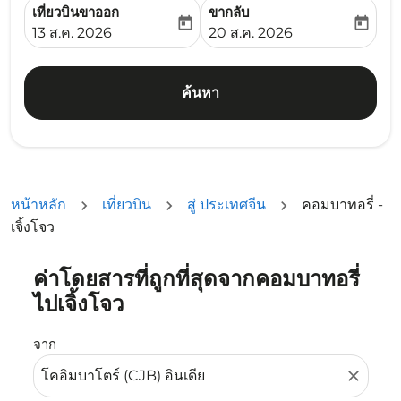
เที่ยวบินขาออก
ขากลับ
today
today
fc-booking-departure-date-aria-label
fc-booking-return-date-ari
13 ส.ค. 2026
20 ส.ค. 2026
ค้นหา
หน้าหลัก
เที่ยวบิน
สู่ ประเทศจีน
คอมบาทอรี่ -
เจิ้งโจว
ค่าโดยสารที่ถูกที่สุดจากคอมบาทอรี่
ลองอัปเดตเส้นทางของคุณ (ต้นทางและ/หรือปลายทาง) หรือเลื
ไปเจิ้งโจว
จาก
close