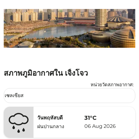
สภาพภูมิอากาศใน เจิ้งโจว
หน่วยวัดสภาพอากาศ
:
Weather unit option เซลเซียส Selected
เซลเซียส
keyboard_arrow_down
31°C
วันพฤหัสบดี
06 Aug 2026
ฝนปานกลาง