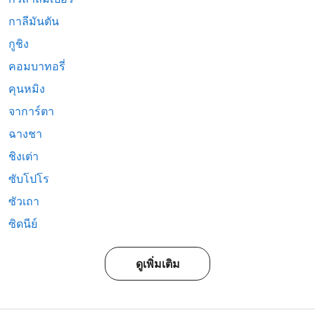
กาลีมันตัน
กูชิง
คอมบาทอรี่
คุนหมิง
จาการ์ตา
ฉางชา
ชิงเต่า
ซับโปโร
ซัวเถา
ซิดนีย์
ดูเพิ่มเติม