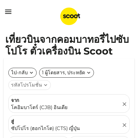

เที่ยวบินจากคอมบาทอรี่ไปซับ
โปโร ตั๋วเครื่องบิน Scoot
ไป-กลับ
expand_more
1 ผู้โดยสาร, ประหยัด
expand_more
รหัสโปรโมชั่น
expand_more
จาก
close
โคอิมบาโตร์ (CJB) อินเดีย
สู่
close
ซัปโปโร (ฮอกไกโด) (CTS) ญี่ปุ่น