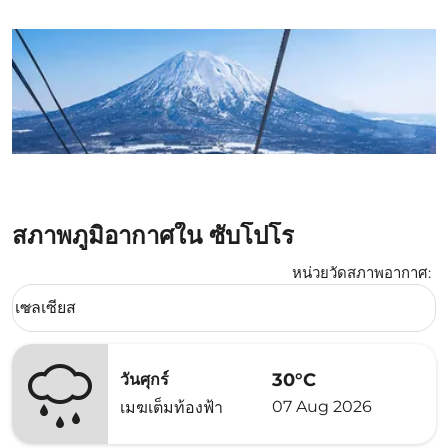
สภาพภูมิอากาศใน ซับโปโร
หน่วยวัดสภาพอากาศ
:
Weather unit option เซลเซียส Selected
เซลเซียส
keyboard_arrow_down
30°C
วันศุกร์
07 Aug 2026
เมฆเต็มท้องฟ้า