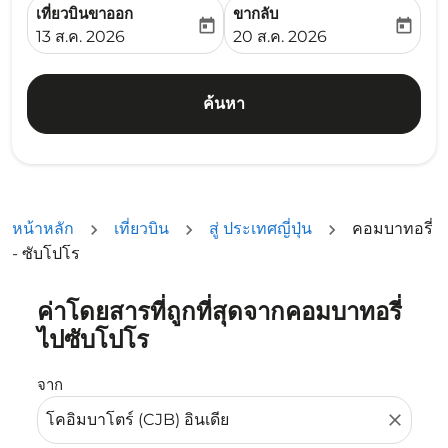
เที่ยวบินขาออก
ขากลับ
today
today
fc-booking-departure-date-aria-label
fc-booking-return-date-ari
13 ส.ค. 2026
20 ส.ค. 2026
ค้นหา
หน้าหลัก
เที่ยวบิน
สู่ ประเทศญี่ปุ่น
คอมบาทอรี่
- ซับโปโร
ค่าโดยสารที่ถูกที่สุดจากคอมบาทอรี่
ลองอัปเดตเส้นทางของคุณ (ต้นทางและ/หรือปลายทาง) หรือเลื
ไปซับโปโร
จาก
close