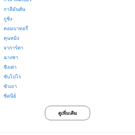
กาลีมันตัน
กูชิง
คอมบาทอรี่
คุนหมิง
จาการ์ตา
ฉางชา
ชิงเต่า
ซับโปโร
ซัวเถา
ซิดนีย์
ดูเพิ่มเติม