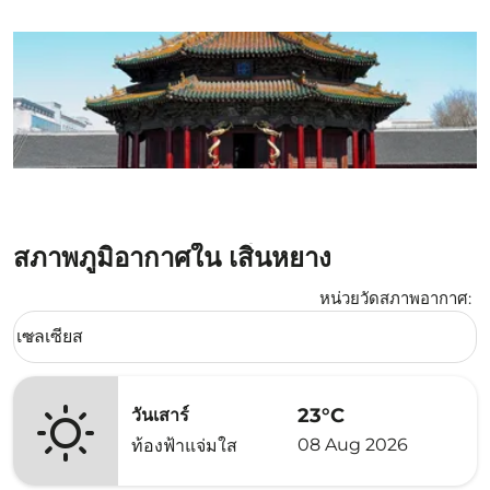
สภาพภูมิอากาศใน เสิ่นหยาง
หน่วยวัดสภาพอากาศ
:
Weather unit option เซลเซียส Selected
เซลเซียส
keyboard_arrow_down
23°C
วันเสาร์
08 Aug 2026
ท้องฟ้าแจ่มใส