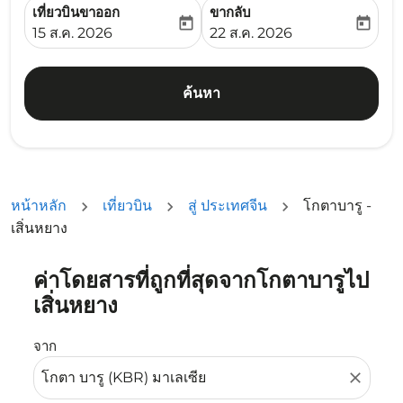
เที่ยวบินขาออก
ขากลับ
today
today
fc-booking-departure-date-aria-label
fc-booking-return-date-ari
15 ส.ค. 2026
22 ส.ค. 2026
ค้นหา
หน้าหลัก
เที่ยวบิน
สู่ ประเทศจีน
โกตาบารู -
เสิ่นหยาง
ค่าโดยสารที่ถูกที่สุดจากโกตาบารูไป
ลองอัปเดตเส้นทางของคุณ (ต้นทางและ/หรือปลายทาง) หรือเลื
เสิ่นหยาง
จาก
close