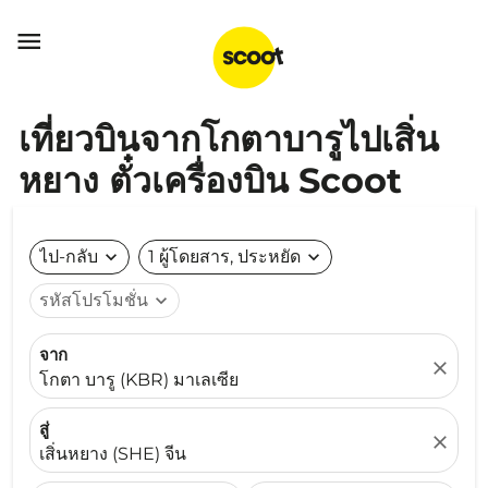

เที่ยวบินจากโกตาบารูไปเสิ่น
หยาง ตั๋วเครื่องบิน Scoot
ไป-กลับ
expand_more
1 ผู้โดยสาร, ประหยัด
expand_more
รหัสโปรโมชั่น
expand_more
จาก
close
โกตา บารู (KBR) มาเลเซีย
สู่
close
เสิ่นหยาง (SHE) จีน