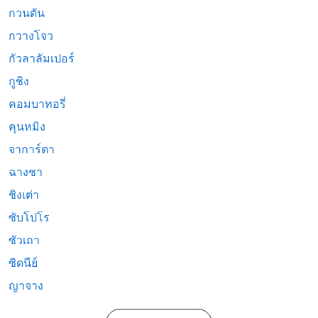
กวนตัน
กวางโจว
กัวลาลัมเปอร์
กูชิง
คอมบาทอรี่
คุนหมิง
จาการ์ตา
ฉางชา
ชิงเต่า
ซับโปโร
ซัวเถา
ซิดนีย์
ญาจาง