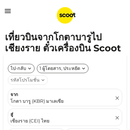

เที่ยวบินจากโกตาบารูไป
เชียงราย ตั๋วเครื่องบิน Scoot
ไป-กลับ
expand_more
1 ผู้โดยสาร, ประหยัด
expand_more
รหัสโปรโมชั่น
expand_more
จาก
close
โกตา บารู (KBR) มาเลเซีย
สู่
close
เชียงราย (CEI) ไทย