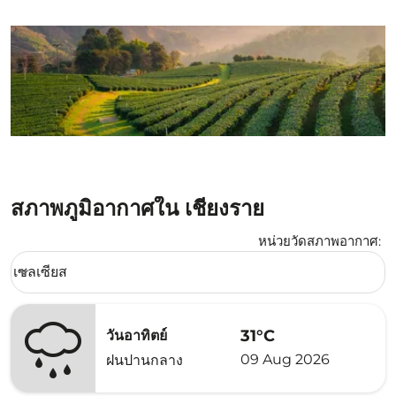
สภาพภูมิอากาศใน เชียงราย
หน่วยวัดสภาพอากาศ
:
Weather unit option เซลเซียส Selected
เซลเซียส
keyboard_arrow_down
31°C
วันอาทิตย์
09 Aug 2026
ฝนปานกลาง