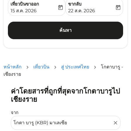
เที่ยวบินขาออก
ขากลับ
today
today
fc-booking-departure-date-aria-label
fc-booking-return-date-ari
15 ส.ค. 2026
22 ส.ค. 2026
ค้นหา
หน้าหลัก
เที่ยวบิน
สู่ ประเทศไทย
โกตาบารู -
เชียงราย
ค่าโดยสารที่ถูกที่สุดจากโกตาบารูไป
ลองอัปเดตเส้นทางของคุณ (ต้นทางและ/หรือปลายทาง) หรือเลื
เชียงราย
จาก
close